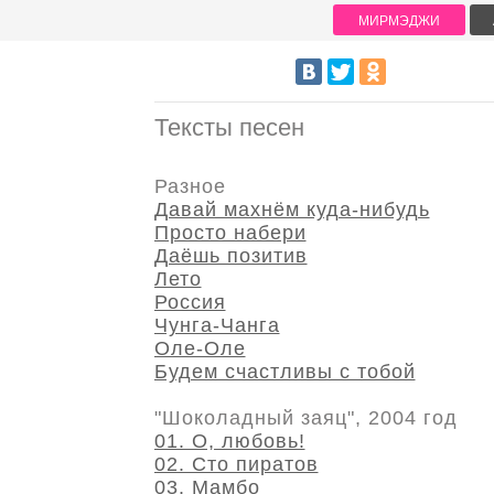
МИРМЭДЖИ
Тексты песен
Разное
Давай махнём куда-нибудь
Просто набери
Даёшь позитив
Лето
Россия
Чунга-Чанга
Оле-Оле
Будем счастливы с тобой
"Шоколадный заяц", 2004 год
01. О, любовь!
02. Сто пиратов
03. Мамбо