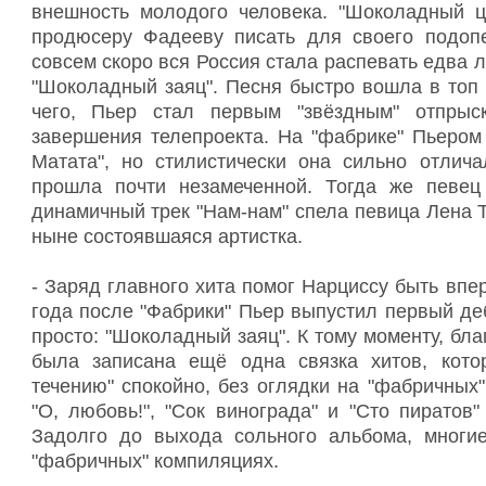
внешность молодого человека. "Шоколадный ц
продюсеру Фадееву писать для своего подопе
совсем скоро вся Россия стала распевать едва л
"Шоколадный заяц". Песня быстро вошла в топ
чего, Пьер стал первым "звёздным" отпры
завершения телепроекта. На "фабрике" Пьером
Матата", но стилистически она сильно отлича
прошла почти незамеченной. Тогда же певец 
динамичный трек "Нам-нам" спела певица Лена 
ныне состоявшаяся артистка.
- Заряд главного хита помог Нарциссу быть впе
года после "Фабрики" Пьер выпустил первый д
просто: "Шоколадный заяц". К тому моменту, б
была записана ещё одна связка хитов, кото
течению" спокойно, без оглядки на "фабричных" 
"О, любовь!", "Сок винограда" и "Сто пиратов
Задолго до выхода сольного альбома, многи
"фабричных" компиляциях.