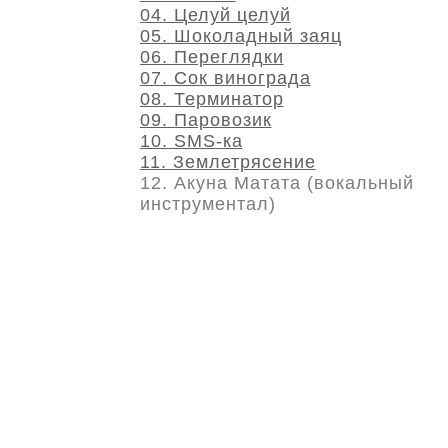
04. Целуй целуй
05. Шоколадный заяц
06. Переглядки
07. Сок винограда
08. Терминатор
09. Паровозик
10. SMS-ка
11. Землетрясение
12. Акуна Матата (вокальный
инструментал)