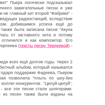
вет" Пьера логически подсказывал
чного зажигательные песни и уже
и не главный хит второй "Фабрики" -
 ведущих радиостанций, вследствие
ском, добившимся успеха ещё до
 также была записана песня "Акуна
лась от заглавного хита и потому
отличился и как композитор. Его
Терлеева (
тексты песен Терлеевой
) -
реди всех ещё долгие годы. Через 2
ебютный альбом, который назывался
лагодаря поддержке Фадеева, Пьером
рая позволила "плыть по шоу-биз
коллег-конкурентов. "Целуй-целуй",
" - все эти песни стали шлягерами.
е из песен также были изданы на