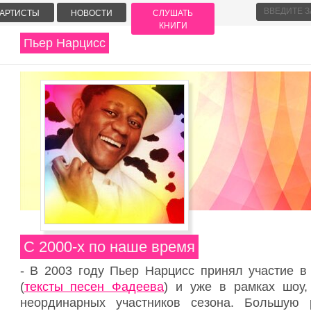
АРТИСТЫ
НОВОСТИ
СЛУШАТЬ
КНИГИ
Пьер Нарцисс
С 2000-х по наше время
- В 2003 году Пьер Нарцисс принял участие в
(
тексты песен Фадеева
) и уже в рамках шоу,
неординарных участников сезона. Большую