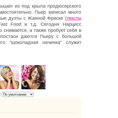
 вышел из под крыла продюсерского
амостоятельно. Пьер записал много
ные дуэты с Жанной Фриске (
тексты
Fast Food и т.д. Сегодня Нарцисс
 снимается, а также пробует себя в
ипостаси даются Пьеру с большой
го "шоколадная начинка" служит
: