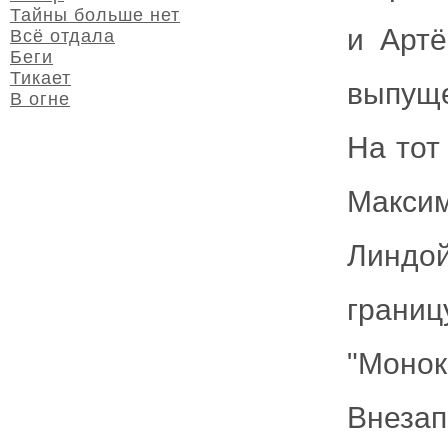
Тайны больше нет
и Арт
Всё отдала
Беги
Тикает
выпуще
В огне
На тот
Макси
Линд
грани
"Моно
Внез