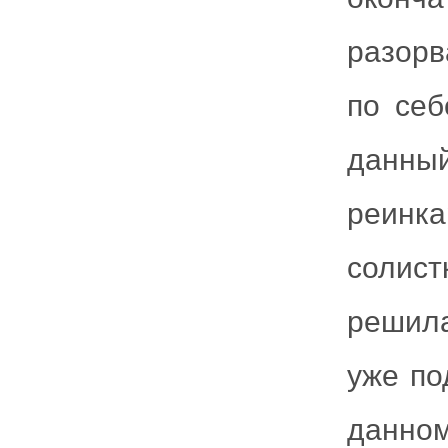
разорв
по себ
данн
реинк
солис
решила
уже по
данном