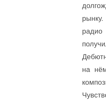
долго
рынку.
радио 
получи
Дебютн
на нё
комп
Чувст