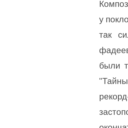
Композ
у покл
так с
фадее
были т
"Тайны
рекор
застоп
оконча