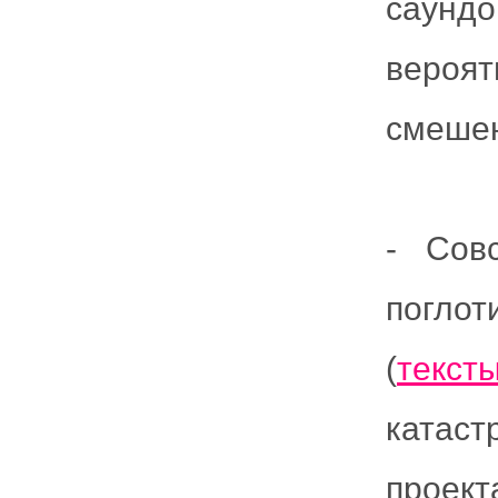
саунд
вероя
смешен
- Сов
погло
(
текс
катаст
проек