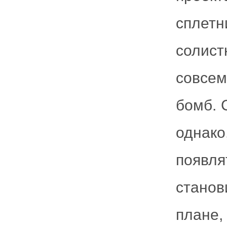
сплетн
солис
совсем
бомб. 
однако
появля
станов
плане