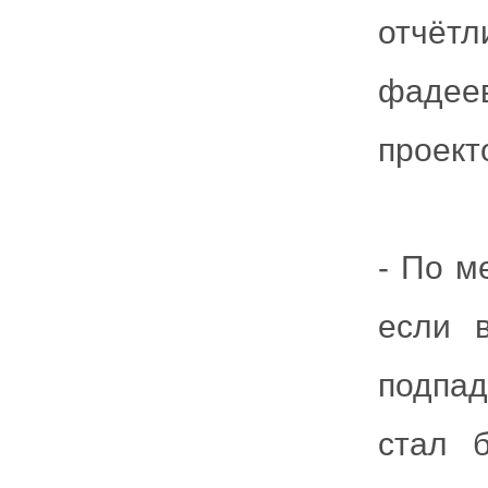
отчётл
фадее
проект
- По м
если 
подпад
стал 