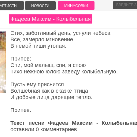
АРТИСТЫ
НОВОСТИ
МИНУСОВКИ
Фадеев Максим - Колыбельная
Стих, заботливый день, уснули небеса
Все, замерло мгновение
В немой тиши утопая.
Припев:
Спи, мой малыш, спи, я спою
Тихо нежною юлою заведу колыбельную.
Пусть ему приснится
Волшебная как в сказке птица
И добрые лица дарящие тепло.
Припев.
Текст песни Фадеев Максим - Колыбельна
оставили 0 комментариев