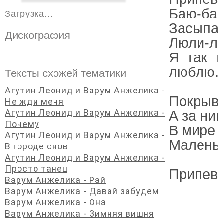
Баю-ба
Загрузка...
Засыпа
Дискография
Люли-л
Я так 
люблю
Тексты схожей тематики
Агутин Леонид и Варум Анжелика -
Покрыв
Не жди меня
Агутин Леонид и Варум Анжелика -
А за ни
Почему
В мире 
Агутин Леонид и Варум Анжелика -
Малень
В городе снов
Агутин Леонид и Варум Анжелика -
Просто танец
Припев
Варум Анжелика - Рай
Варум Анжелика - Давай забудем
Варум Анжелика - Она
Варум Анжелика - Зимняя вишня