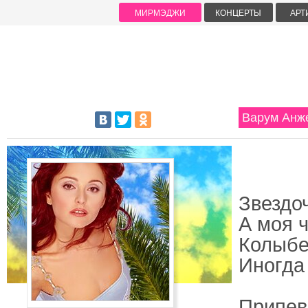
МИРМЭДЖИ
КОНЦЕРТЫ
АРТ
Варум Анж
Звездо
А моя 
Колыбе
Иногда
Припев