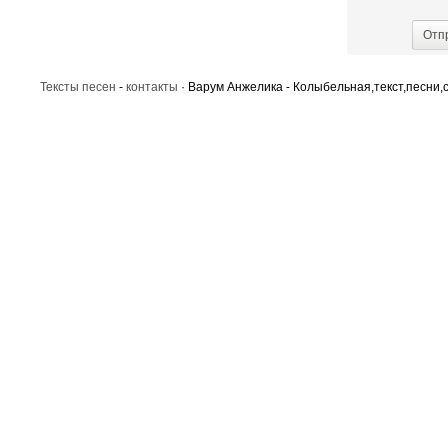
Отп
Тексты песен
-
контакты
· Варум Анжелика - Колыбельная,текст,песни,с