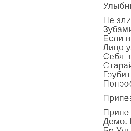
Улыбни
Не зли
Зубами
Если в
Лицо 
Себя в
Старай
Грубит
Попроб
Припе
Припев
Демо: 
Бр Улы