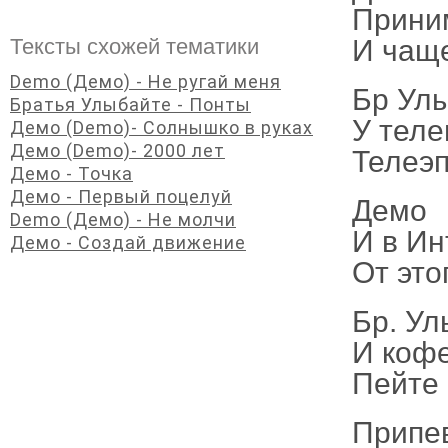
Прини
И чащ
Тексты схожей тематики
Demo (Демо) - Не ругай меня
Бр Улы
Братья Улыбайте - Понты
У теле
Демо (Demo)- Солнышко в руках
Демо (Demo)- 2000 лет
Телеэп
Демо - Точка
Демо - Первый поцелуй
Демо
Demo (Демо) - Не молчи
И в Ин
Демо - Создай движение
От это
Бр. Ул
И кофе
Пейте 
Припе