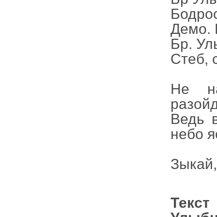
Бодрос
Демо. 
Бр. Ул
Стеб, 
Не на
разойд
Ведь в
небо я
Зыкай,
Текс