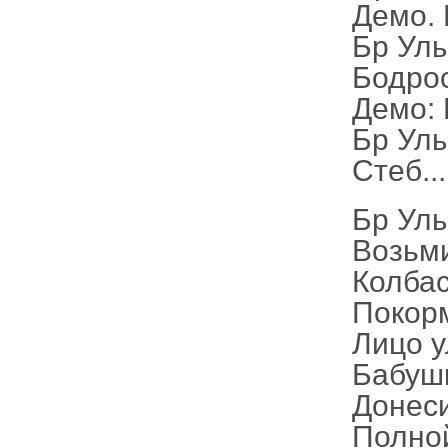
Демо. 
Бр Улы
Бодрос
Демо: 
Бр Улы
Стеб..
Бр Ул
Возьми
Колбас
Покорм
Лицо у
Бабушк
Донеси
Полной