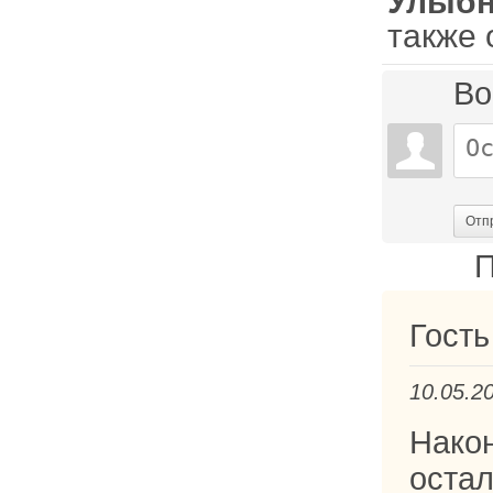
Улыбн
также 
Во
Отп
П
Гость
10.05.2
Нако
оста