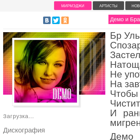
МИРМЭДЖИ
АРТИСТЫ
НОВ
Демо и Бра
Бр Ул
Спозар
Застел
Натоща
Не упо
На зав
Чтобы 
Чистит
И ран
Загрузка...
мигрен
Дискография
Демо