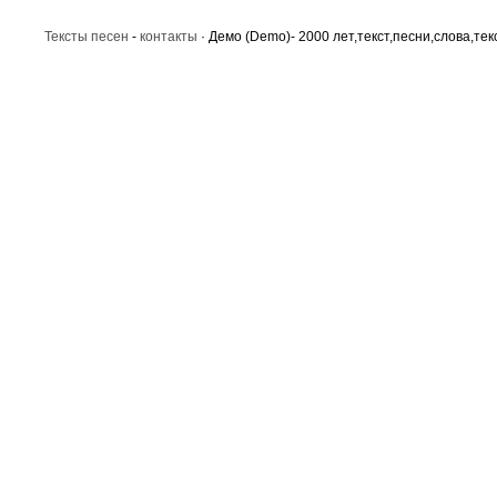
Тексты песен
-
контакты
· Демо (Demo)- 2000 лет,текст,песни,слова,тек