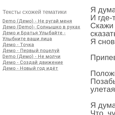
Я дyма
Тексты схожей тематики
И где-
Demo (Демо) - Не ругай меня
Скажи 
Демо (Demo)- Солнышко в руках
сказат
Демо и Братья Улыбайте -
Улыбните ваши лица
Я снов
Демо - Точка
Демо - Первый поцелуй
Припе
Demo (Демо) - Не молчи
Демо - Создай движение
Демо - Новый год идёт
Положи
Позабы
yлетая
Я дyма
Что ч