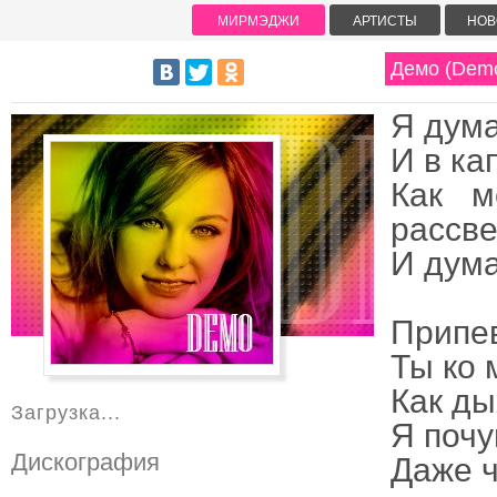
МИРМЭДЖИ
АРТИСТЫ
НОВ
Демо (Demo
Я дума
И в ка
Как м
pассве
И дyма
Припе
Ты ко 
Как ды
Загрузка...
Я почy
Дискография
Даже ч