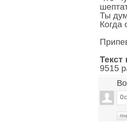
шепта
Ты дyм
Когда 
Припе
Текст 
9515 р
Во
Отп