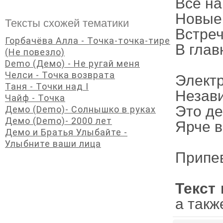
Все на
Новые
Тексты схожей тематики
Встреч
Горбачёва Алла - Точка-точка-тире
В глав
(Не повезло)
Demo (Демо) - Не ругай меня
Челси - Точка возврата
Элект
Таня - Точки над I
Незави
Чайф - Точка
Это де
Демо (Demo)- Солнышко в руках
Демо (Demo)- 2000 лет
Ярче в
Демо и Братья Улыбайте -
Улыбните ваши лица
Припе
Текст 
а такж