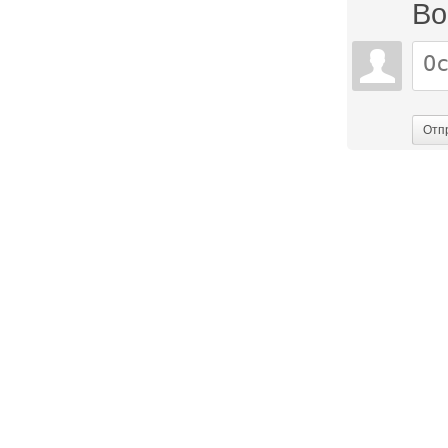
Во
Отп