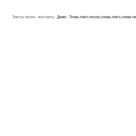
Тексты песен
-
контакты
· Демо - Точка,текст,песни,слова,текст,слова п