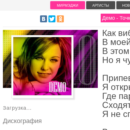
МИРМЭДЖИ
АРТИСТЫ
НОВ
Демо - Точ
Как ви
В моей
В этом
Но я ч
Припе
Я отк
Где п
Сходят
Загрузка...
Я не с
Дискография