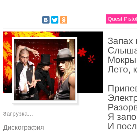
Quest Pist
Запах 
Слышал
Мокрые
Лето, 
Припе
Элект
Разорв
Загрузка...
Я запо
И посл
Дискография