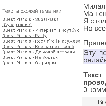
Милая 
Тексты схожей тематики
Машеш
Quest Pistols - Superklass
Я с го
(Суперкласс)
Но все
Quest Pistols - Интернет и ноутбук
Quest Pistols - Party
Quest Pistols - Rock'n'roll и кружева
Припе
Quest Pistols - Всё пахнет тобой
Эту п
Quest Pistols - До новой встречи
Quest Pistols - На Восток
онлай
Quest Pistols - Он рядом
Текст
прово
0 ком
Во