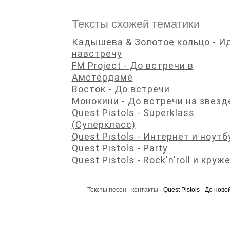
Тексты схожей тематики
Кадышева & Золотое кольцо - И
навстречу
FM Project - До встречи в
Амстердаме
Восток - До встречи
Монокини - До встречи на звезд
Quest Pistols - Superklass
(Суперкласс)
Quest Pistols - Интернет и ноутб
Quest Pistols - Party
Quest Pistols - Rock'n'roll и круж
Тексты песен
-
контакты
· Quest Pistols - До нов