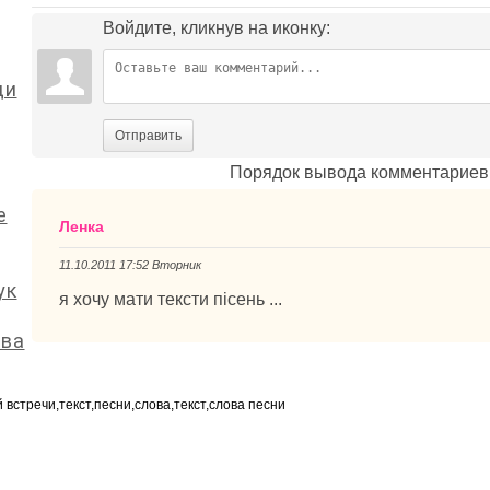
Войдите, кликнув на иконку:
ди
Отправить
Порядок вывода комментариев
е
Ленка
11.10.2011 17:52 Вторник
ук
я хочу мати тексти пісень ...
ева
ой встречи,текст,песни,слова,текст,слова песни