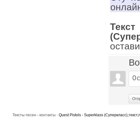
онлай
Текст
(Супе
остави
Во
Отп
Тексты песен
-
контакты
· Quest Pistols - Superklass (Суперкласс),текст