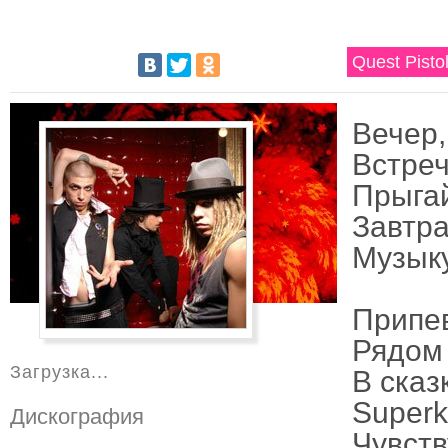
Quest Pisto
Вечер,
Встреч
Прыгай
Завтра
Музыку
Припе
Рядом 
Загрузка...
В сказ
Superkl
Дискография
Чувств