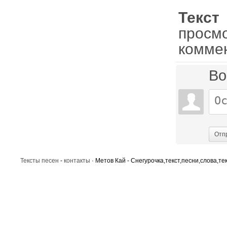
Текс
просм
комме
Во
Отп
Тексты песен
-
контакты
· Метов Кай - Снегурочка,текст,песни,слова,те