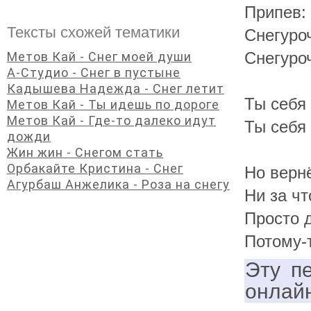
Припев:
Тексты схожей тематики
Снегуроч
Снегуроч
Метов Кай - Снег моей души
А-Студио - Снег в пустыне
Кадышева Надежда - Снег летит
Ты себя
Метов Кай - Ты идешь по дороге
Метов Кай - Где-то далеко идут
Ты себя 
дожди
Жин жин - Снегом стать
Орбакайте Кристина - Снег
Но верн
Агурбаш Анжелика - Роза на снегу
Ни за чт
Просто 
Потому-т
Эту п
онлай