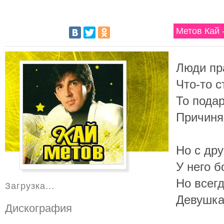
Метов Кай 
Люди пр
Что-то 
То подар
Причиня
Но с др
У него б
Но всег
Загрузка...
Девушка,
Дискография