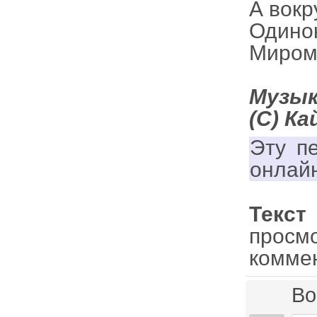
А вокр
Одинок
Миром 
Музык
(С) К
Эту п
онлай
Текст
просм
комме
Во