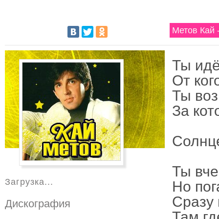
Метов Кай 
Ты идё
От кого
Ты воз
За кот
Солнце
Ты вче
Загрузка...
Но пог
Сразу 
Дискография
Там гд