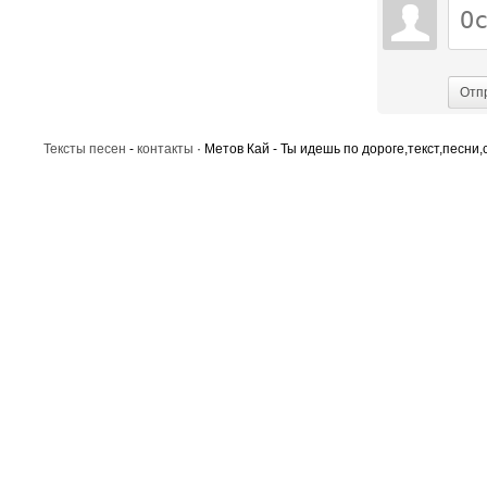
Отп
Тексты песен
-
контакты
· Метов Кай - Ты идешь по дороге,текст,песни,