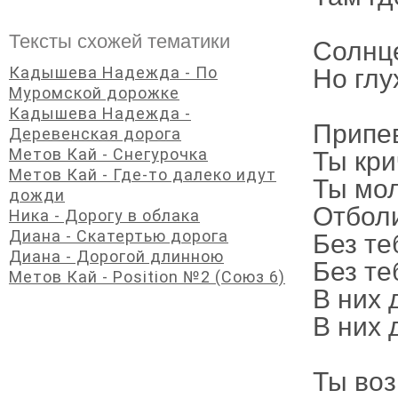
Тексты схожей тематики
Солнце
Кадышева Надежда - По
Но глу
Муромской дорожке
Кадышева Надежда -
Припе
Деревенская дорога
Метов Кай - Снегурочка
Ты кри
Метов Кай - Где-то далеко идут
Ты мол
дожди
Отболи
Ника - Дорогу в облака
Диана - Скатертью дорога
Без те
Диана - Дорогой длинною
Без те
Метов Кай - Position №2 (Союз 6)
В них 
В них 
Ты воз