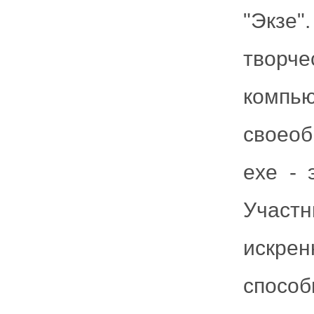
"Экзе"
творч
компь
своеоб
exe - 
Участн
искрен
способ