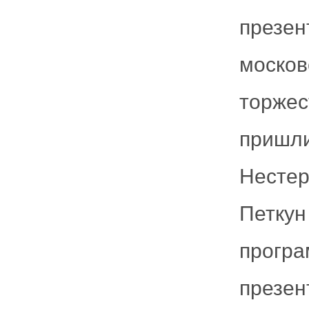
презе
москов
торжес
пришли
Несте
Петкун
прог
презе