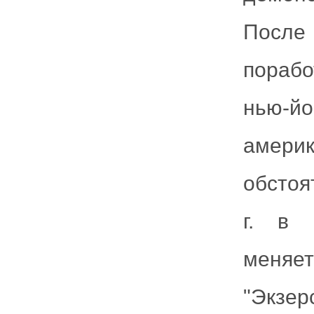
После 
порабо
нью-йо
амери
обстоя
г. в 
меняет
"Экзе