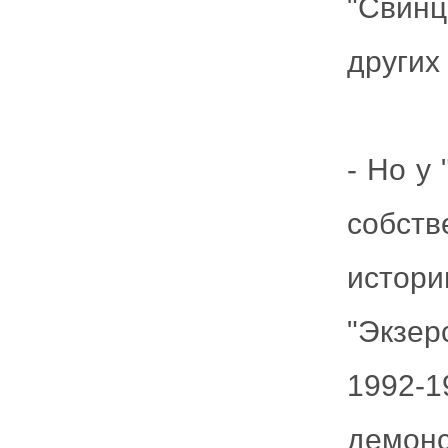
"Свин
других
- Но у
собст
истор
"Экзер
1992
демон