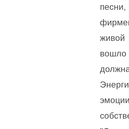
песн
фирме
живой 
вошло 
должн
Энерги
эмоции
собст