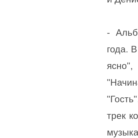
- Аль
года. В
ясно"
"Начин
"Гость
трек к
музыка