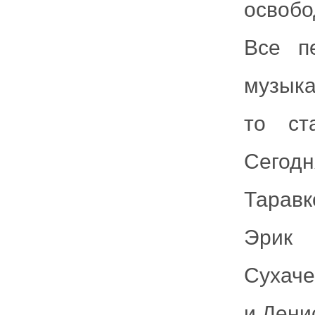
освобо
Все п
музыка
то ст
Сегод
Таравк
Эрик 
Сухаче
и Дени