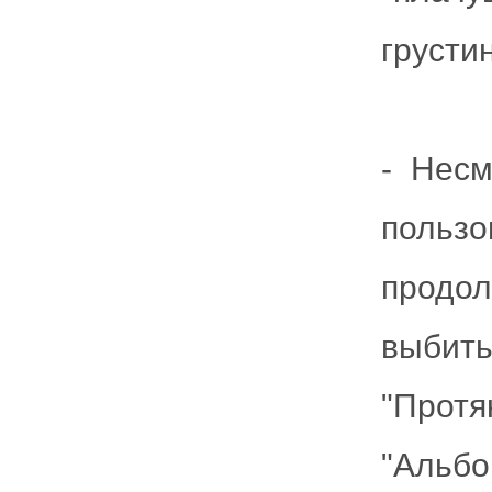
грустин
- Несм
поль
продо
выбит
"Прот
"Аль