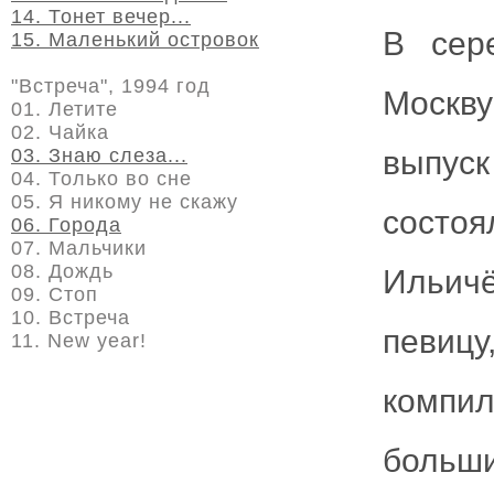
14. Тонет вечер...
В сер
15. Маленький островок
"Встреча", 1994 год
Москв
01. Летите
02. Чайка
03. Знаю слеза...
выпуск
04. Только во сне
05. Я никому не скажу
состо
06. Города
07. Мальчики
08. Дождь
Ильич
09. Стоп
10. Встреча
певиц
11. New year!
компи
больш