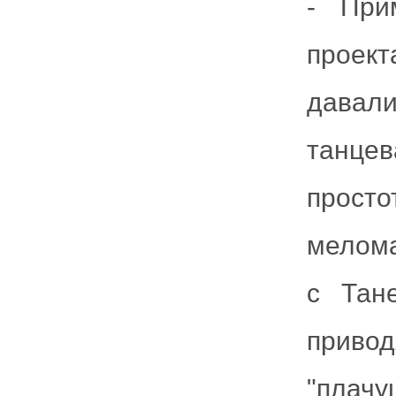
- При
проек
давал
танцев
просто
мелома
с Тан
приво
"плач