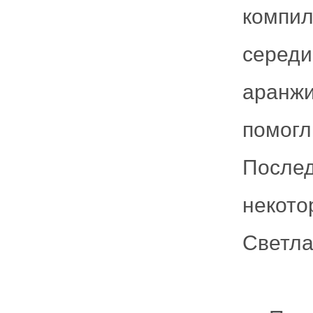
компил
середи
аранж
помо
После
некот
Светла