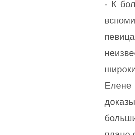
- К бо
вспоми
певиц
неизв
широк
Елене 
доказ
больш
плане 