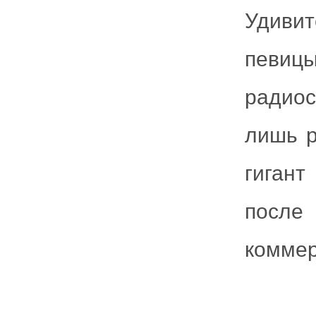
Удиви
певицы
радиос
лишь р
гиган
после
коммер