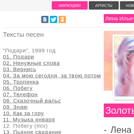
МИРМЭДЖИ
АРТИСТЫ
НОВ
Лена Ильи
Тексты песен
"Подари", 1999 год
01. Подари
02. Ненужные слова
03. Вернись
04. За мою сегодня, за твою потом
05. Тропинка
06. Побегу
07. Телефон
08. Сказочный вальс
09. Знаю
Золот
10. Как за гору
11. Музыка января
12. Побегу (mix)
-
Лена
13. Пьяное свидание