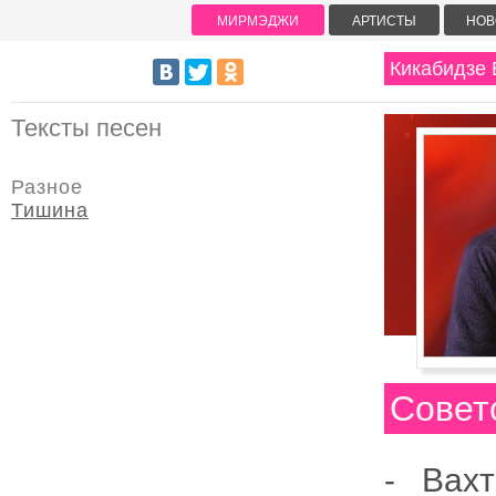
МИРМЭДЖИ
АРТИСТЫ
НОВ
Кикабидзе 
Тексты песен
Разное
Тишина
Советс
- Вах