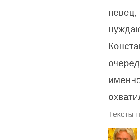
певец
нужд
Конста
очеред
именн
охвати
Тексты 