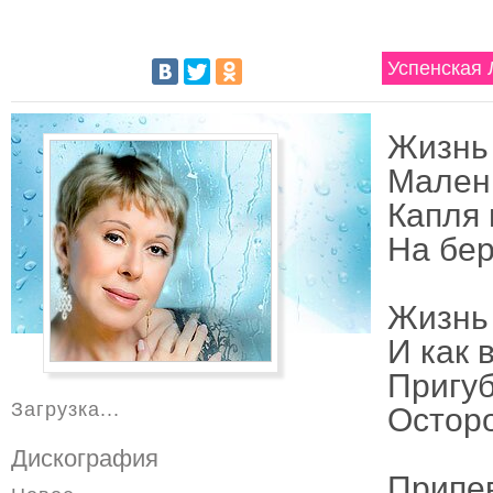
Успенская 
Жизнь 
Малень
Капля 
На бер
Жизнь 
И как 
Пригуб
Загрузка...
Остор
Дискография
Припе