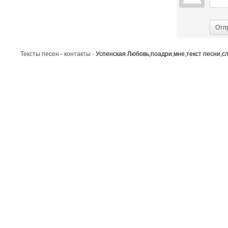
Отп
Тексты песен
-
контакты
· Успенская Любовь,поадри,мне,текст песни,с