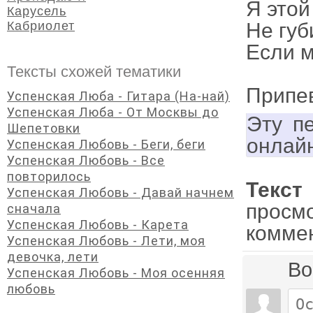
Я этой
Карусель
Кабриолет
Не губ
Если 
Тексты схожей тематики
Припе
Успенская Люба - Гитара (На-най)
Успенская Люба - От Москвы до
Эту п
Шепетовки
онлай
Успенская Любовь - Беги, беги
Успенская Любовь - Все
повторилось
Текст
Успенская Любовь - Давай начнем
просм
сначала
Успенская Любовь - Карета
комме
Успенская Любовь - Лети, моя
девочка, лети
Во
Успенская Любовь - Моя осенняя
любовь