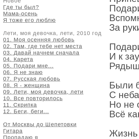
Новое
Подар
Где ты был?
Мама-осень
Вспом
Я тоже его люблю
За рук
Лети, моя девочка, лети, 2010 год
01. Моя осенняя любовь
Подар
02. Там, где тебе нет места
03. Давай начнем сначала
И к за
04. Карета
Рядышк
05. Подари мне...
06. Я не знаю
07. Русская любовь
Были 
08. Я - женщина
09. Лети, моя девочка, лети
С неб
10. Все повторилось
Но не 
11. Скрипка
12. Беги, беги...
Всё ка
От Москвы до Шепетовки
Гитара
Жизнь 
Пропадаю я