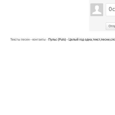
Отп
Тексты песен
-
контакты
· Пульс (Puls) - Целый год одна,текст,песни,сл