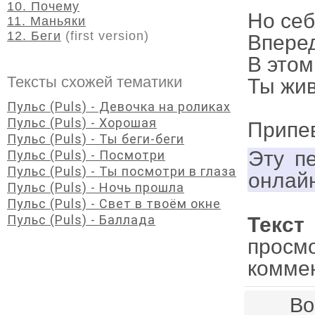
10. Почему
Но себ
11. Маньяки
12. Беги
(first version)
Вперед
В этом
Тексты схожей тематики
Ты жив
Пульс (Puls) - Девочка на роликах
Пульс (Puls) - Хорошая
Припе
Пульс (Puls) - Ты беги-беги
Эту п
Пульс (Puls) - Посмотри
Пульс (Puls) - Ты посмотри в глаза
онлай
Пульс (Puls) - Ночь прошла
Пульс (Puls) - Свет в твоём окне
Пульс (Puls) - Баллада
Текст
просм
комме
Во