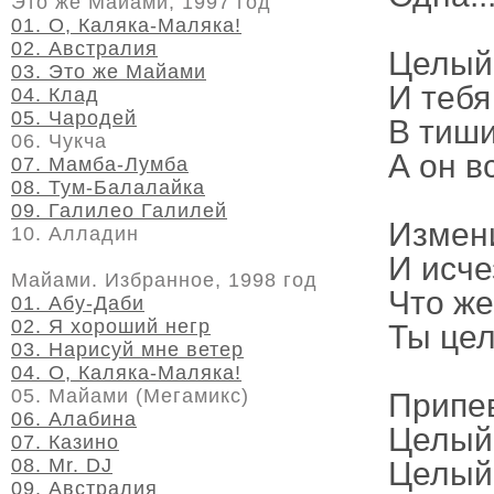
Это же Майами, 1997 год
01. О, Каляка-Маляка!
02. Австралия
Целый 
03. Это же Майами
И тебя
04. Клад
05. Чародей
В тиши
06. Чукча
А он в
07. Мамба-Лумба
08. Тум-Балалайка
09. Галилео Галилей
Измени
10. Алладин
И исче
Майами. Избранное, 1998 год
Что же
01. Абу-Даби
02. Я хороший негр
Ты цел
03. Нарисуй мне ветер
04. О, Каляка-Маляка!
05. Майами (Мегамикс)
Припе
06. Алабина
Целый 
07. Казино
08. Mr. DJ
Целый 
09. Австралия