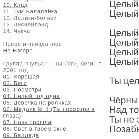
Целый 
10. Клад
11. Тум-Балалайка
Целый 
12. Лёлики-болики
13. Диснейлэнд
Целый 
14. Чукча
Целый 
Новое и неизданное
Целый 
Не Нэгоро
Целый 
Группа "Пульс" - "Ты беги, беги...",
2001 год
01. Хорошая
Ты цел
02. Беги
03. Посмотри
04. Целый год одна
Чёрны
05. Девочка на роликах
Над то
06. Медляк № 1 (Ты посмотри в
глаза)
Ты не 
07. Ночь прошла
Позабы
08. Свет в твоём окне
09. Баллада