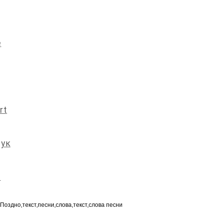
е
rt
тук
и
Поздно,текст,песни,слова,текст,слова песни