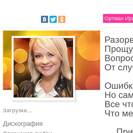
Ортман Ири
Разорв
Прощу 
Вопрос
От слу
Ошибки
Но сам
Все чт
Загрузка...
Что ме
Дискография
При