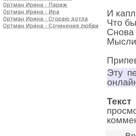
Ортман Ирина - Париж
И капл
Ортман Ирина - Ира
Ортман Ирина - Сгораю дотла
Что бы
Ортман Ирина - Сочинения любви
Снова 
Мысли 
Припе
Эту п
онлай
Текс
просм
комме