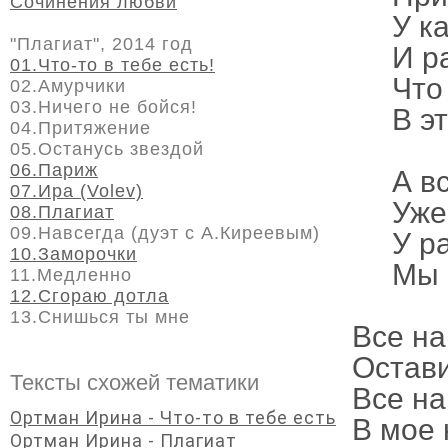
Сочинения любви
У к
"Плагиат", 2014 год
И р
01.Что-то в тебе есть!
Что
02.Амурчики
03.Ничего не бойся!
В э
04.Притяжение
05.Останусь звездой
06.Париж
А в
07.Ира (Volev)
Уже
08.Плагиат
09.Навсегда (дуэт с А.Киреевым)
У р
10.Заморочки
Мы 
11.Медленно
12.Сгораю дотла
13.Снишься ты мне
Все на
Остави
Тексты схожей тематики
Все на
Ортман Ирина - Что-то в тебе есть
В мое 
Ортман Ирина - Плагиат