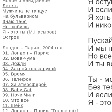
Я осту
Новое и неизданное
Лететь
И если
Мужчина не танцует
Я хоть
На бульварном
Знаю тебя
И нико
Не любишь
Я - это ты
(М.Насыров)
Остров
Пускай
И мы п
Лондон - Париж, 2004 год
01. Лондон – Париж
Но все
02. Вова-чума
И ты в
03. Дожди
04. Закрой глаза рукой
05. Время
Ты - м
06. Телефон
07. За атмосферой
Без те
08. Baby Cat
И если 
09. Ночи Чили
10. Это все
Я - это
11. Шейк
12. Лондон – Париж
(Trance mix)