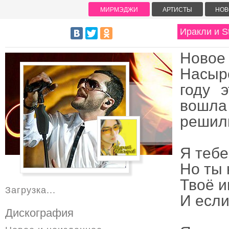
МИРМЭДЖИ
АРТИСТЫ
НОВ
Иракли и S
Новое
Насыро
году 
вошла 
решили
Я тебе
Но ты 
Твоё и
Загрузка...
И если
Дискография