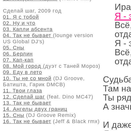
Ира
Сделай шаг, 2009 год
Я - 
01. Я с тобой
02. Ну и что
Всё
03. Капли абсента
отд
04. Так не бывает
(lounge version
Я - 
US Global DJ's)
05. Сны
Всё
06. Берлин
отд
07. Кап-кап
08. Мой город
(дуэт с Таней Мороз)
09. Еду в лето
Судьба
10. Ты не со мной
(DJ Groove,
Батишта, Гарик DMCB)
Там на
11. Твои глаза
Ты ряд
12. Сделай шаг
(feat. Dino MC47)
13. Так не бывает
А знач
14. Ангелы двух границ
15. Сны
(DJ Groove Remix)
16. Так не бывает
(Jeff & Black rmx)
И даже