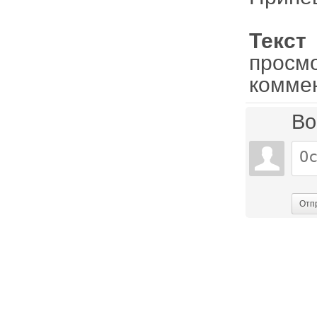
Текс
просм
комме
Во
Отп