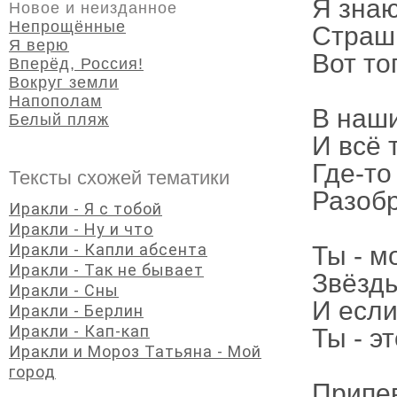
Я знаю
Новое и неизданное
Непрощённые
Страшн
Я верю
Вот то
Вперёд, Россия!
Вокруг земли
Напополам
В наши
Белый пляж
И всё 
Где-то
Тексты схожей тематики
Разобр
Иракли - Я с тобой
Иракли - Ну и что
Иракли - Капли абсента
Ты - м
Иракли - Так не бывает
Звёзды
Иракли - Сны
И если 
Иракли - Берлин
Иракли - Кап-кап
Ты - эт
Иракли и Мороз Татьяна - Мой
город
Припев