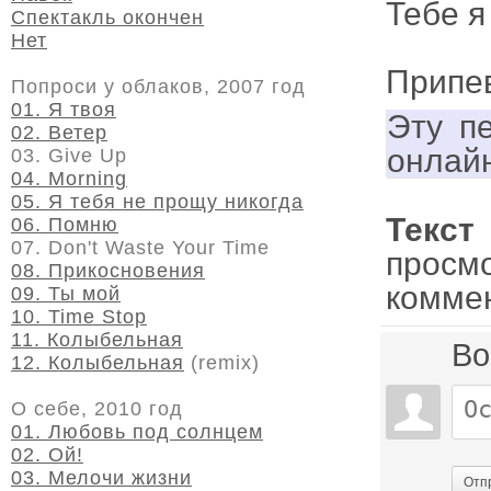
Тебе я
Спектакль окончен
Нет
Припе
Попроси у облаков, 2007 год
01. Я твоя
Эту п
02. Ветер
онлай
03. Give Up
04. Morning
05. Я тебя не прощу никогда
Текст
06. Помню
07. Don't Waste Your Time
просм
08. Прикосновения
комме
09. Ты мой
10. Time Stop
11. Колыбельная
Во
12. Колыбельная
(remix)
О себе, 2010 год
01. Любовь под солнцем
02. Ой!
03. Мелочи жизни
Отп