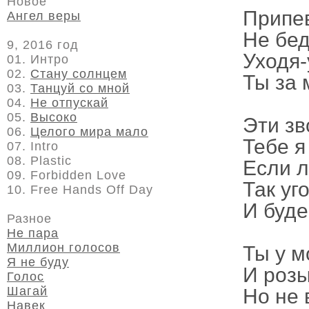
Новое
Припе
Ангел веры
Не бед
9, 2016 год
Уходя-
01. Интро
02.
Стану солнцем
Ты за 
03.
Танцуй со мной
04.
Не отпускай
05.
Высоко
Эти зв
06.
Целого мира мало
Тебе я
07. Intro
08. Plastic
Если л
09. Forbidden Love
Так уг
10. Free Hands Off Day
И буде
Разное
Не пара
Миллион голосов
Ты у м
Я не буду
И розы
Голос
Шагай
Но не 
Навек