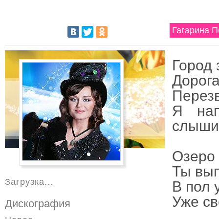
Гагарина П
Город 
Дорога
Перезв
Я нап
слыши
Озеро 
Ты вып
Загрузка...
В пол 
Уже св
Дискография