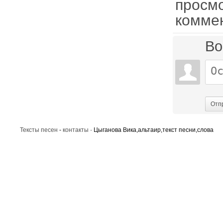
просм
комме
Во
Отп
Тексты песен
-
контакты
· Цыганова Вика,альтаир,текст песни,слова