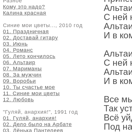
Разное
Альтаи
Кому это надо?
Калина красная
С ней 
Альтаи
Синие мои цветы..., 2010 год
01. Праздничная
И в ко
02. Доставай гитару
03. Июнь
04. Романс
Альтаи
05. Лето кончилось
С ней 
06. Альтаир
07. Мариманы
Альтаи
08. За мужчин
И в ко
09. Воробьи
10. Ты счастье мое
11. Синие мои цветы
Все мы
12. Любовь
Так ус
"Гуляй, анархия!", 1991 год
Всё уй
01. Гуляй, анархия!
02. Дело было на Арбате
Под на
03. Лёнька Пантелеев