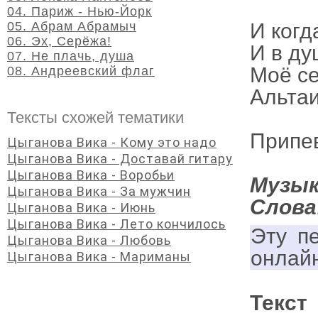
04. Париж - Нью-Йорк
05. Абрам Абрамыч
И когд
06. Эх, Серёжа!
И в ду
07. Не плачь, душа
Моё с
08. Андреевский флаг
Альтаи
Тексты схожей тематики
Припе
Цыганова Вика - Кому это надо
Цыганова Вика - Доставай гитару
Цыганова Вика - Воробьи
Музык
Цыганова Вика - За мужчин
Слова
Цыганова Вика - Июнь
Цыганова Вика - Лето кончилось
Эту п
Цыганова Вика - Любовь
онлай
Цыганова Вика - Мариманы
Текс