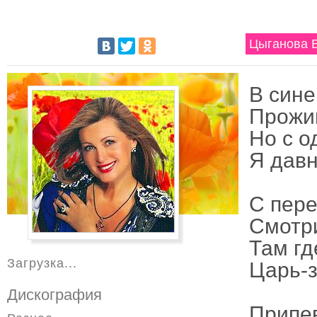
Цыганова В
В сине
Прожиг
Но с о
Я давн
С пере
Смотр
Там гд
Загрузка...
Царь-з
Дискография
Припе