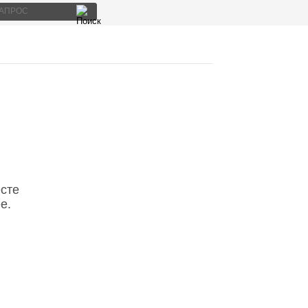
сте
е.