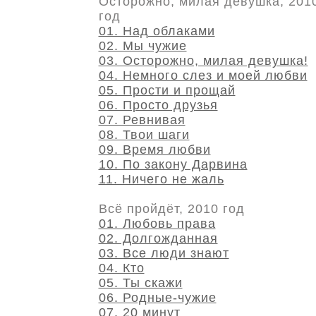
Осторожно, милая девушка, 201
год
01. Над облаками
02. Мы чужие
03. Осторожно, милая девушка!
04. Немного слез и моей любви
05. Прости и прощай
06. Просто друзья
07. Ревнивая
08. Твои шаги
09. Время любви
10. По закону Дарвина
11. Ничего не жаль
Всё пройдёт, 2010 год
01. Любовь права
02. Долгожданная
03. Все люди знают
04. Кто
05. Ты скажи
06. Родные-чужие
07. 20 минут