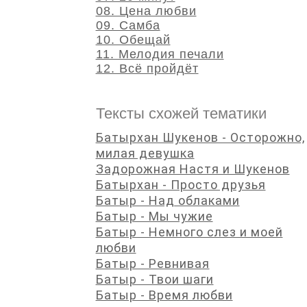
08. Цена любви
09. Самба
10. Обещай
11. Мелодия печали
12. Всё пройдёт
Тексты схожей тематики
Батырхан Шукенов - Осторожно,
милая девушка
Задорожная Настя и Шукенов
Батырхан - Просто друзья
Батыр - Над облаками
Батыр - Мы чужие
Батыр - Немного слез и моей
любви
Батыр - Ревнивая
Батыр - Твои шаги
Батыр - Время любви