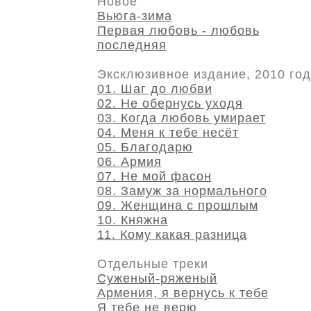
Новое
Вьюга-зима
Первая любовь - любовь
последняя
Эксклюзивное издание, 2010 год
01. Шаг до любви
02. Не обернусь уходя
03. Когда любовь умирает
04. Меня к тебе несёт
05. Благодарю
06. Армия
07. Не мой фасон
08. Замуж за нормального
09. Женщина с прошлым
10. Княжна
11. Кому какая разница
Отдельные треки
Суженый-ряженый
Армения, я вернусь к тебе
Я тебе не верю