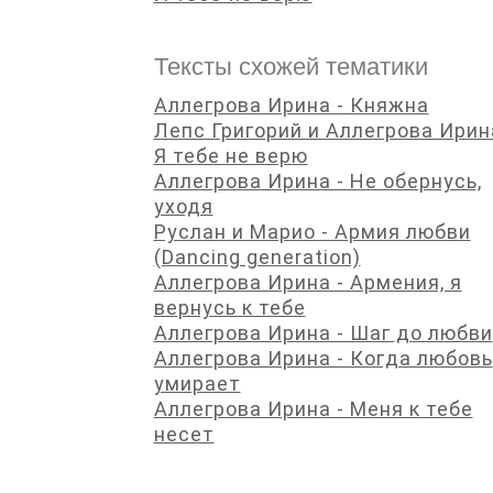
Тексты схожей тематики
Аллегрова Ирина - Княжна
Лепс Григорий и Аллегрова Ирин
Я тебе не верю
Аллегрова Ирина - Не обернусь,
уходя
Руслан и Марио - Армия любви
(Dancing generation)
Аллегрова Ирина - Армения, я
вернусь к тебе
Аллегрова Ирина - Шаг до любви
Аллегрова Ирина - Когда любовь
умирает
Аллегрова Ирина - Меня к тебе
несет