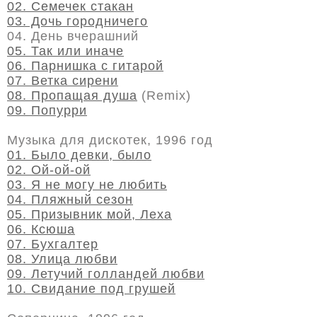
02. Семечек стакан
03. Дочь городничего
04. День вчерашний
05. Так или иначе
06. Парнишка с гитарой
07. Ветка сирени
08. Пропащая душа
(Remix)
09. Попурри
Музыка для дискотек, 1996 год
01. Было девки, было
02. Ой-ой-ой
03. Я не могу не любить
04. Пляжный сезон
05. Призывник мой, Леха
06. Ксюша
07. Бухгалтер
08. Улица любви
09. Летучий голландей любви
10. Свидание под грушей