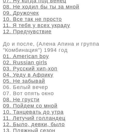
07. Ну когда под венец
08. Не ходил бы ты за мной
09. Дружочек
10. Все так не просто
11. Я тебя у всех украду
12. Предчувствие
До и после, (Алена Апина и группа
"Комбинация") 1994 год
01. American boy
02. Russian girls
03. Русский хип-хоп
04. Уеду в Африку
05. Не забывай
06. Белый вечер
07. Вот опять окно
08. Не грусти
09. Пойдем со мной
10. Танцевать до утра
11. Летучий голландец
12. Было, девки, было
13. Пляжный сезон