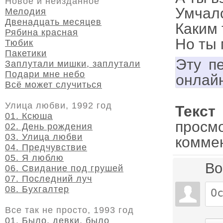
Новое и неизданное
Умчалс
Мелодия
Двенадцать месяцев
Каким 
Рябина красная
Но ты 
Тюбик
Пакетики
Эту п
Заплутали мишки, заплутали
Подари мне небо
онлай
Всё может случиться
Улица любви, 1992 год
Текст
01. Ксюша
просм
02. День рождения
03. Улица любви
комме
04. Предчувствие
05. Я люблю
Во
06. Свидание под грушей
07. Последний луч
08. Бухгалтер
Все так не просто, 1993 год
01. Было, девки, было