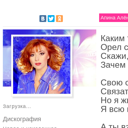
Апина Алён
Каким 
Орел с
Скажи,
Зачем
Свою с
Связат
Но я ж
Загрузка...
Я всю 
Дискография
А ты в