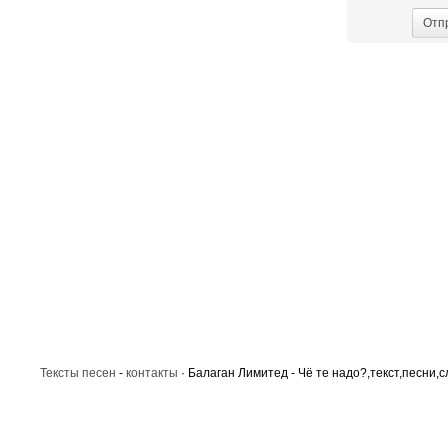
Отп
Тексты песен
-
контакты
· Балаган Лимитед - Чё те надо?,текст,песни,с