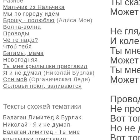
Ты ска
Разное
Мальчик из Нальчика
Может 
Мы по городу идём
Брошу - полюблю
(Алиса Мон)
Волна-волна
Не гля
Проводы
И коле
Чё те надо?
Чтоб тебя
Ты мне
Багамы, мама
Может 
Новогодняя
Ты мне крылышки приставил
Ты мне
Я и не думал
(Николай Бурлак)
Может 
Сон мой
(Органическая Леди)
Соловьи поют, заливаются
Провод
Тексты схожей тематики
Не про
Вот то
Балаган Лимитед & Бурлак
Николай - Я и не думал
Но не 
Балаган лимитед - Ты мне
Вот то
крылышки приставил