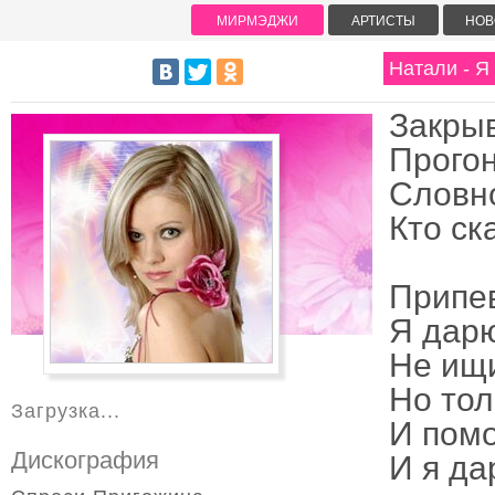
МИРМЭДЖИ
АРТИСТЫ
НОВ
Натали - Я
Закрыв
Прогон
Словно
Кто ск
Припе
Я дарю
Не ищи
Но тол
Загрузка...
И помо
Дискография
И я да