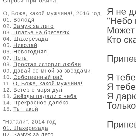
Спроси Пригожина
Я не д
О, Боже, какой мужчина!, 2016 год
"Небо 
01.
Володя
02.
Замуж за лето
Может 
03.
Платье на бретелях
Кто ск
04.
Шахерезада
05.
Николай
06.
Новогодняя
Припе
07.
Ноты
08.
Простая история любви
09.
Давай со мной за звёздами
Я тебе
10.
Собственный рай
11.
О, Боже, какой мужчина!
Я тебе
12.
Ветер с моря дул
Я дарю
13.
Звёзды падали с неба
14.
Прекрасное далёко
Только
15.
Ты такой
"Натали", 2014 год
Припе
01. Шахерезада
02. Замуж за лето