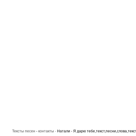
Тексты песен
-
контакты
· Натали - Я дарю тебе,текст,песни,слова,текс