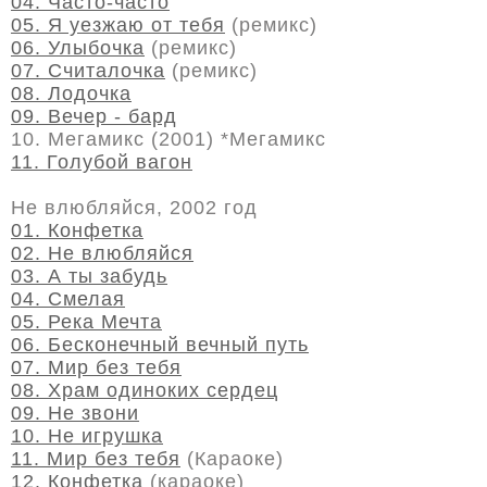
04. Часто-часто
05. Я уезжаю от тебя
(ремикс)
06. Улыбочка
(ремикс)
07. Считалочка
(ремикс)
08. Лодочка
09. Вечер - бард
10. Мегамикс (2001) *Мегамикс
11. Голубой вагон
Не влюбляйся, 2002 год
01. Конфетка
02. Не влюбляйся
03. А ты забудь
04. Смелая
05. Река Мечта
06. Бесконечный вечный путь
07. Мир без тебя
08. Храм одиноких сердец
09. Не звони
10. Не игрушка
11. Мир без тебя
(Караоке)
12. Конфетка
(караоке)