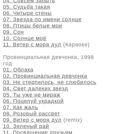
04. Совсем забыть
05. Судьба такая
06. Четыре стены
07. Звезда по имени солнце
08. Птицы белые мои
09. Сон
10. Солнце моё
11. Ветер с моря дул
(Караоке)
Провинциальная девчонка, 1998
год
01. Облака
02. Провинциальная девчонка
03. Не стерпелось, не слюбилось
04. Свет далеких звезд
05. Ты уже не мираж
06. Поцелуй украдкой
07. Как жаль
08. Розовый рассвет
09. Ветер с моря дул
(remix)
10. Зеленый рай
11. Посвящение друзьям