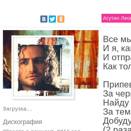
Агутин Лео
Все мы
И я, к
И отпр
Как то
Припе
За чер
Найду 
Загрузка...
За тем
Добуду
Дискография
(2 раз