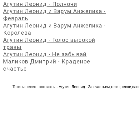
Агутин Леонид - Полночи
Агутин Леонид и Варум Анжелика -
Февраль
Агутин Леонид и Варум Анжелика -
Королева
Агутин Леонид - Голос высокой
травы
Агутин Леонид - Не забывай
Маликов Дмитрий - Краденое
счастье
Тексты песен
-
контакты
· Агутин Леонид - За счастьем,текст,песни,сло