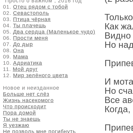
"Просто о важном", 2016 год
01.
Отец рядом с тобой
02.
Севастополь
Только
03.
Птица чёрная
Как жа
04.
Ты плачешь
05.
Два сердца (Маленькое чудо)
Видно 
06.
Прости меня
Но над
07.
До дыр
08.
Она
09.
Мама
Припе
10.
Адриатика
11.
Мой друг
12.
Мир зелёного цвета
И мота
Новое и неизданное
Но сча
Больше нет слёз
Все ав
Жизнь насекомого
Что происходит
Когда,
Пора домой
Ты не знаешь
Я уезжаю
Припе
Не позволь мне погибнуть