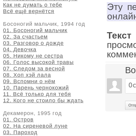
Как не думать о тебе
Эту п
Всё ещё вернётся
онлай
Босоногий мальчик, 1994 год
01. Босоногий мальчик
Текст
02. За счастьем
просм
03. Разговор о дожде
04. Девочка
комме
05. Никому не сестра
06. Голос высокой травы
Во
07. Следом за весной
08. Хоп хэй лала
09. Вспомни о нём
10. Парень чернокожий
11. Всё только для тебя
12. Кого не стоило бы ждать
Отп
Декамерон, 1995 год
01. Остров
02. На сиреневой луне
03. Пароход