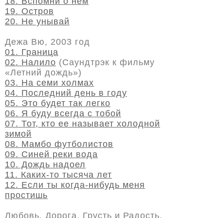
18. Вспомни о нем
19. Остров
20. Не унывай
Дежа Вю, 2003 год
01. Граница
02. Налило
(Саундтрэк к фильму
«Летний дождь»)
03. На семи холмах
04. Последний день в году
05. Это будет так легко
06. Я буду всегда с тобой
07. Тот, кто ее называет холодной
зимой
08. Мамбо футболистов
09. Синей реки вода
10. Дождь надоел
11. Каких-то тысяча лет
12. Если ты когда-нибудь меня
простишь
Любовь. Дорога. Грусть и Радость,