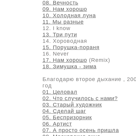
08. Вечность
09. Нам хорошо
10. Холодная луна
11. Мы разные
12. I know
13. Три пути
14. Хороводная
15. Порушка-пораня
16. Never
17. Нам хорошо
(Remix)
18. Зимушка - зима
Благодарю второе дыхание , 20
год
01. Целовал
02. Что случилось с нами?
03. Старый художник
04. Сделай шаг
05. Беспризорник
06. Артист
07. А просто осень пришла