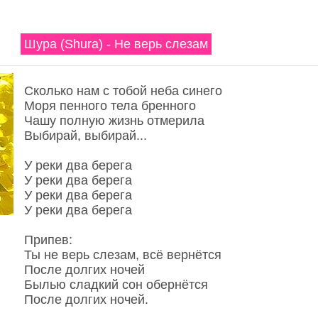
Шура (Shura) - Не верь слезам
Сколько нам с тобой неба синего
Моря пенного тела бренного
Чашу полную жизнь отмерила
Выбирай, выбирай...
У реки два берега
У реки два берега
У реки два берега
У реки два берега
Припев:
Ты не верь слезам, всё вернётся
После долгих ночей
Былью сладкий сон обернётся
После долгих ночей.