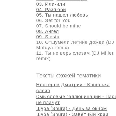
03. Или-или
04. Разлюби
05. Ты нашел любовь
06. Set for You
07. Should be mine
08. Ангел
09. Siesta
10. Отшумели летние дожди (DJ
Matuya remix)
11. Ты не верь слезам (DJ Miller
remix)
Тексты схожей тематики
Нестеров Дмитрий - Капелька
слеза
Смысловые галлюцинации - Пар
не плачут
Шура (Shura) - День за окном
Шура (Shura) - Заветный край