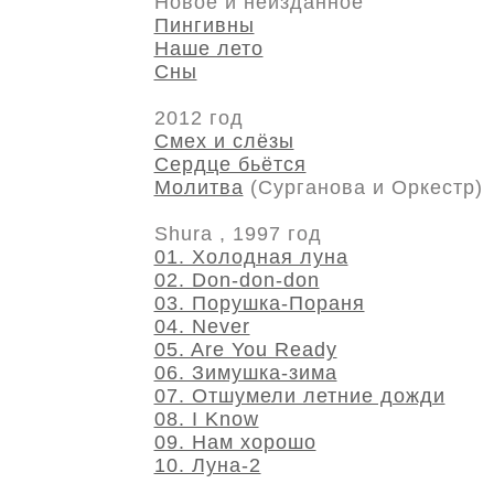
Новое и неизданное
Пингивны
Наше лето
Сны
2012 год
Смех и слёзы
Сердце бьётся
Молитва
(Сурганова и Оркестр)
Shura , 1997 год
01. Холодная луна
02. Don-don-don
03. Порушка-Пораня
04. Never
05. Are You Ready
06. Зимушка-зима
07. Отшумели летние дожди
08. I Know
09. Нам хорошо
10. Луна-2