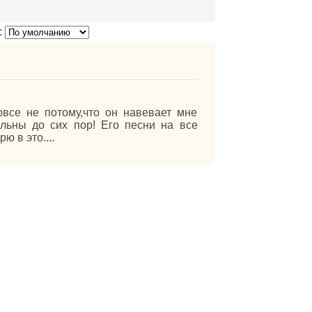
:
все не потому,что он навевает мне
альны до сих пор! Его песни на все
ю в это....