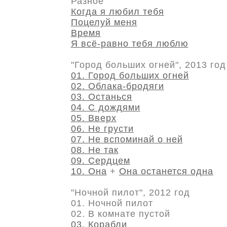
Разное
Когда я любил тебя
Поцелуй меня
Время
Я всё-равно тебя люблю
"Город больших огней", 2013 год
01. Город больших огней
02. Облака-бродяги
03. Останься
04. С дождями
05. Вверх
06. Не грусти
07. Не вспоминай о ней
08. Не так
09. Сердцем
10. Она
+
Она останется одна
"Ночной пилот", 2012 год
01. Ночной пилот
02. В комнате пустой
03. Корабли