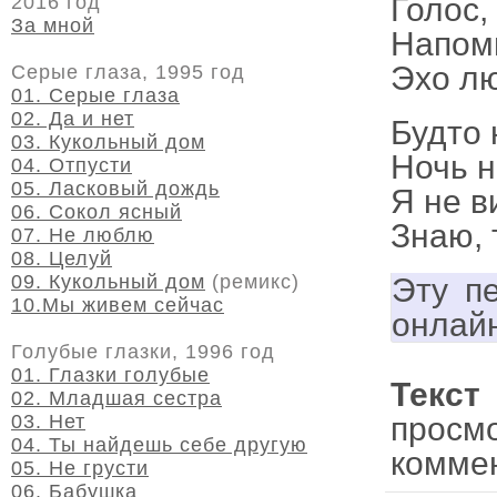
Голос,
2016 год
За мной
Напом
Эхо л
Серые глаза, 1995 год
01. Серые глаза
02. Да и нет
Будто 
03. Кукольный дом
Ночь н
04. Отпусти
05. Ласковый дождь
Я не в
06. Сокол ясный
Знаю, 
07. Не люблю
08. Целуй
09. Кукольный дом
(ремикс)
Эту п
10.Мы живем сейчас
онлай
Голубые глазки, 1996 год
01. Глазки голубые
Текст
02. Младшая сестра
просм
03. Нет
04. Ты найдешь себе другую
комме
05. Не грусти
06. Бабушка