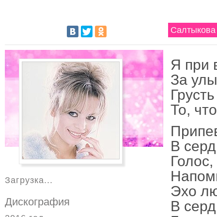
Салтыкова 
Я при 
За улы
Грусть
То, чт
Припе
В серд
Голос,
Напом
Загрузка...
Эхо л
Дискография
В серд