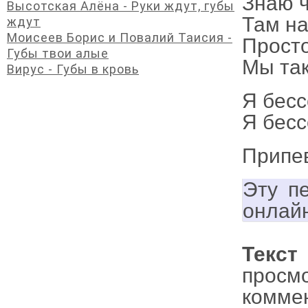
Знаю ч
Высотская Алёна - Руки ждут, губы
Там на
ждут
Моисеев Борис и Повалий Таисия -
Просто
Губы твои алые
Мы так
Вирус - Губы в кровь
Я бесс
Я бесс
Припе
Эту п
онлай
Текст
просм
комме