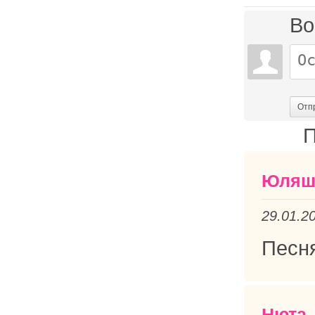
Во
Отп
П
Юляш
29.01.2
Песня
Нюта