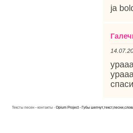
ja bo
Галеч
14.07.2
урааа
ураа
спас
Тексты песен
-
контакты
· Opium Project - Губы шепчут,текст,песни,слов