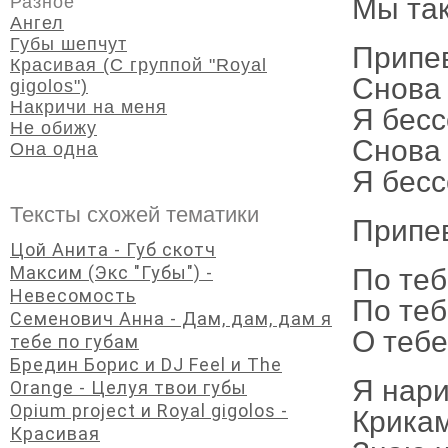
Мы так
Разное
Ангел
Губы шепчут
Припе
Красивая (С группой "Royal
Снова 
gigolos")
Накричи на меня
Я бесс
Не обижу
Снова 
Она одна
Я бесс
Тексты схожей тематики
Припе
Цой Анита - Губ скотч
Максим (Экс "Губы") -
По теб
Невесомость
По теб
Семенович Анна - Дам, дам, дам я
О тебе
тебе по губам
Бредин Борис и DJ Feel и The
Я нари
Orange - Целуя твои губы
Opium project и Royal gigolos -
Крикам
Красивая