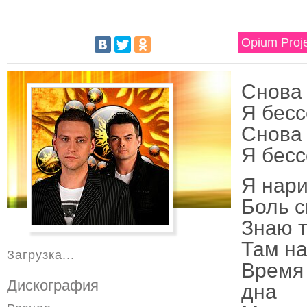
Opium Proj
Снова 
Я бесс
Снова 
Я бесс
Я нари
Боль с
Знаю т
Там на
Загрузка...
Время
Дискография
дна