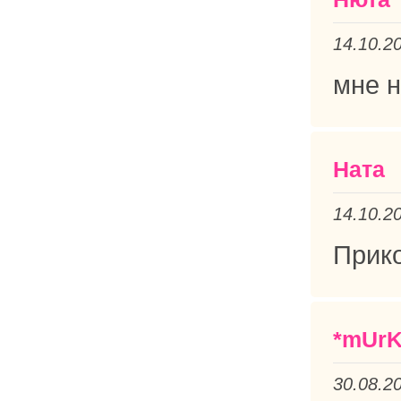
14.10.2
мне н
Ната
14.10.2
Прико
*mUrK
30.08.2