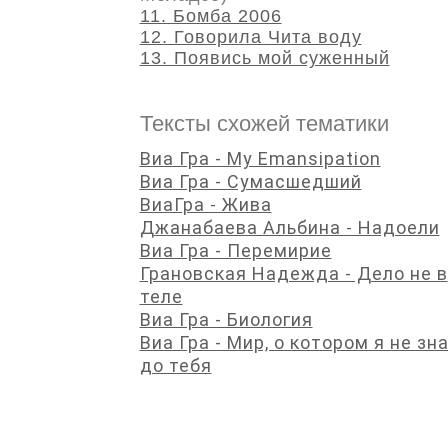
11. Бомба 2006
12. Говорила Чита воду
13. Появись мой суженный
Тексты схожей тематики
Виа Гра - My Emansipation
Виа Гра - Сумасшедший
ВиаГра - Жива
Джанабаева Альбина - Надоели
Виа Гра - Перемирие
Грановская Надежда - Дело не в
теле
Виа Гра - Биология
Виа Гра - Мир, о котором я не зн
до тебя