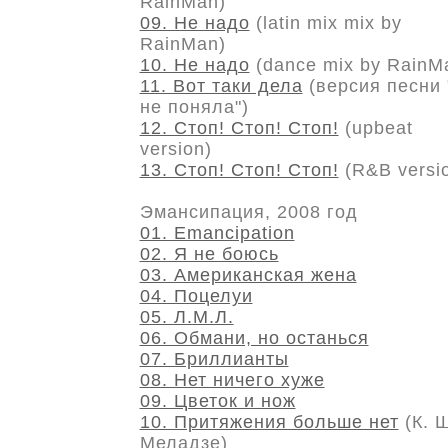
RainMan)
09. Не надо
(latin mix mix by
RainMan)
10. Не надо
(dance mix by RainM
11. Вот таки дела
(версия песни 
не поняла")
12. Стоп! Стоп! Стоп!
(upbeat
version)
13. Стоп! Стоп! Стоп!
(R&B versi
Эмансипация, 2008 год
01. Emancipation
02. Я не боюсь
03. Американская жена
04. Поцелуи
05. Л.М.Л.
06. Обмани, но останься
07. Бриллианты
08. Нет ничего хуже
09. Цветок и нож
10. Притяжения больше нет
(К. 
Меладзе)