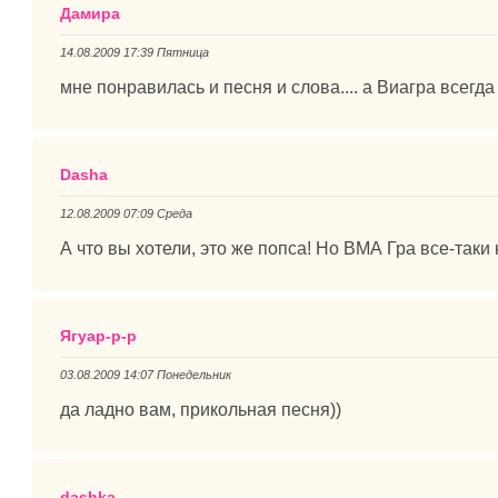
Дамира
14.08.2009 17:39 Пятница
мне понравилась и песня и слова.... а Виагра всегд
Dasha
12.08.2009 07:09 Среда
А что вы хотели, это же попса! Но ВМА Гра все-таки
Ягуар-р-р
03.08.2009 14:07 Понедельник
да ладно вам, прикольная песня))
dashka