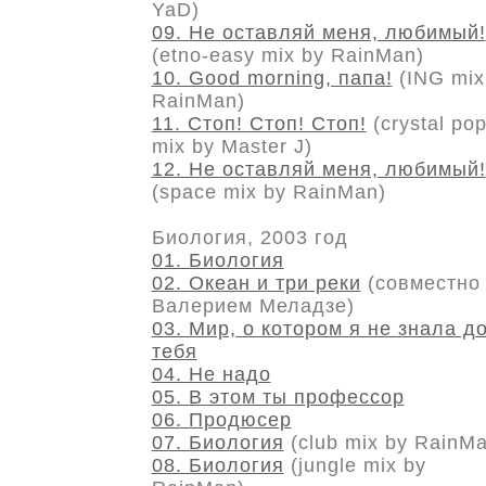
YaD)
09. Не оставляй меня, любимый!
(etno-easy mix by RainMan)
10. Good morning, папа!
(ING mix
RainMan)
11. Стоп! Стоп! Стоп!
(crystal po
mix by Master J)
12. Не оставляй меня, любимый!
(space mix by RainMan)
Биология, 2003 год
01. Биология
02. Океан и три реки
(совместно 
Валерием Меладзе)
03. Мир, о котором я не знала д
тебя
04. Не надо
05. В этом ты профессор
06. Продюсер
07. Биология
(club mix by RainMa
08. Биология
(jungle mix by