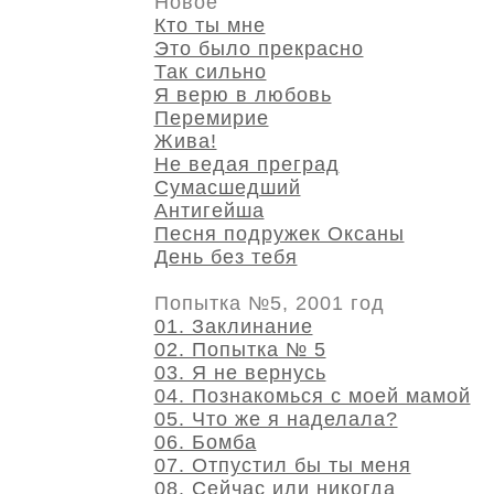
Новое
Кто ты мне
Это было прекрасно
Так сильно
Я верю в любовь
Перемирие
Жива!
Не ведая преград
Сумасшедший
Антигейша
Песня подружек Оксаны
День без тебя
Попытка №5, 2001 год
01. Заклинание
02. Попытка № 5
03. Я не вернусь
04. Познакомься с моей мамой
05. Что же я наделала?
06. Бомба
07. Отпустил бы ты меня
08. Сейчас или никогда