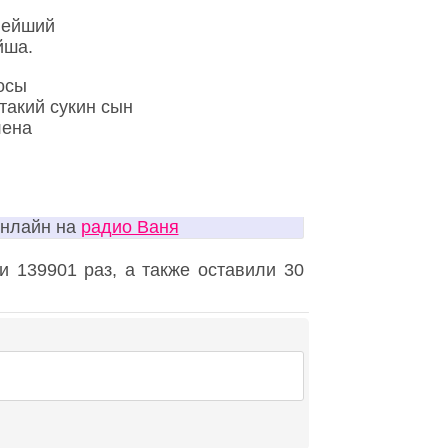
нейший
йша.
осы
этакий сукин сын
лена
онлайн на
радио Ваня
 139901 раз, а также оставили 30