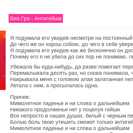
Виа Гра - Антигейша
Я подумала его увидев несмотря на постоянны
До чего же он хорош собою, до чего в себе увере
Я подумала его увидев как же бесконечно он до
Почему его я не убила до сих пор не понимаю, л
Убежала бы куда-нибудь, да разве помогает пер
Перемалывала десять раз, но снова понимала, чт
Накрывала меня с головою алая залатанная пе
Летала с ним, а просыпалась одна.
Припев:
Мимолетное паденье и ни слова о дальнейшем
Никакого продолженья нет у поцелуя гейши
Все непросто в наших душах, белый с черным 
Болью боль твою утешить сможет только антиге
Мимолетное паденье и ни слова о дальнейшем