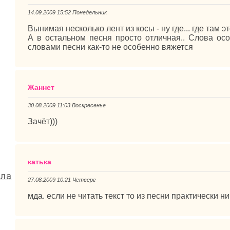
14.09.2009 15:52 Понедельник
Вынимая несколько лент из косы - ну где... где там э
А в остальном песня просто отличная.. Слова осо
словами песни как-то не особенно вяжется
Жаннет
30.08.2009 11:03 Воскресенье
Зачёт)))
катька
ала
27.08.2009 10:21 Четверг
мда. если не читать текст то из песни практически н