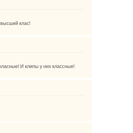
а высший клас!
 класные! И клипы у них классные!