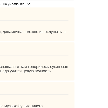
:
я, динамичная, можно и послушать :з
услышала и там говорилось сукин сын
 надо учится целую вечность
с музыкой у них ничего.