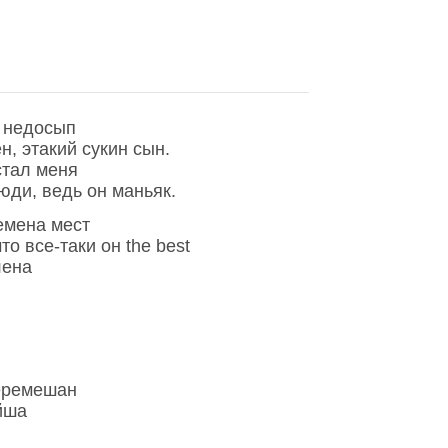
й недосып
н, этакий сукин сын.
стал меня
юди, ведь он маньяк.
емена мест
о все-таки он the best
лена
перемешан
йша