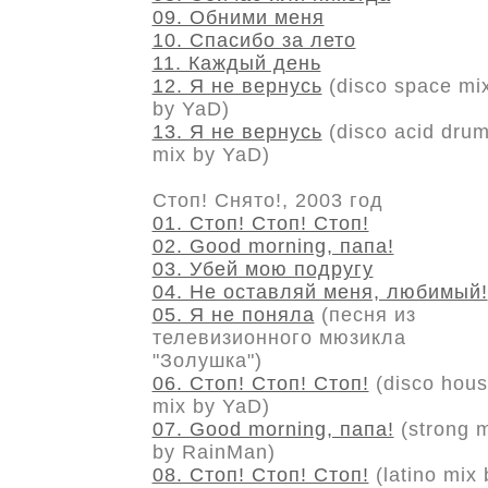
09. Обними меня
10. Спасибо за лето
11. Каждый день
12. Я не вернусь
(disco space mi
by YaD)
13. Я не вернусь
(disco acid dru
mix by YaD)
Стоп! Снято!, 2003 год
01. Стоп! Стоп! Стоп!
02. Good morning, папа!
03. Убей мою подругу
04. Не оставляй меня, любимый!
05. Я не поняла
(песня из
телевизионного мюзикла
"Золушка")
06. Стоп! Стоп! Стоп!
(disco hou
mix by YaD)
07. Good morning, папа!
(strong 
by RainMan)
08. Стоп! Стоп! Стоп!
(latino mix 