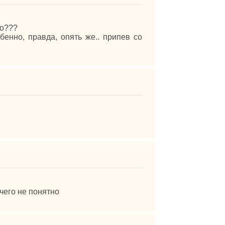
то???
бенно, правда, опять же.. припев со
ичего не понятно