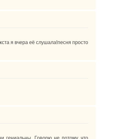
кста я вчера её слушала!песня просто
и гениальны. Говорю не потому что