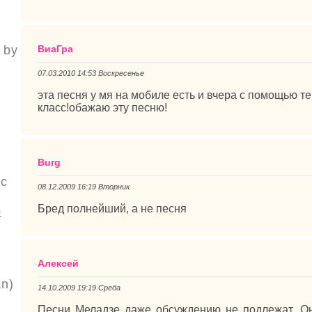
ВиаГра
 by
07.03.2010 14:53 Воскресенье
p
эта песня у мя на мобиле есть и вчера с помощью те
класс!обажаю эту песню!
Burg
с
08.12.2009 16:19 Вторник
Бред полнейший, а не песня
о
Алексей
n)
14.10.2009 19:19 Среда
Песни Меладзе даже обсуждению не подлежат. Он