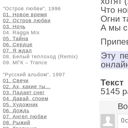
хотят (
Что но
"Остров любви", 1996
01. Новое время
Огни т
02. Остров любви
А мы с
03. Ночь
04. Ragga Mix
05. Тайна
Припе
06. Сердце
07. Я ждал
Эту п
08. Белый теплоход (Remix)
онлай
09. МГК – Trance
"Русский альбом", 1997
Текст
01. Свечи
02. Ах, какие ты...
5145 р
03. Падает снег
04. Давай, споем
Во
05. Художник
06. Дождь
07. Ангел любви
08. Рыжий