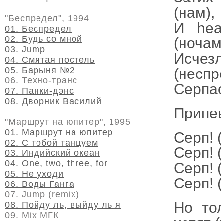
(нам),
"Беспредел", 1994
И hea
01. Беспредел
02. Будь со мной
(ночам
03. Jump
Исчез
04. Смятая постель
05. Барыня №2
(неспр
06. Техно-транс
Серпас
07. Панки-дэнс
08. Дворник Василий
Припе
"Маршрут на юпитер", 1995
01. Маршрут на юпитер
Серп! 
02. С тобой танцуем
Серп! 
03. Индийский океан
04. One, two, three, for
Серп! 
05. Не уходи
Серп! 
06. Воды Ганга
07. Jump (remix)
Но то
08. Пойду ль, выйду ль я
09. Mix МГК