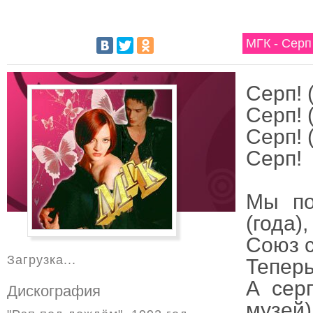
МГК - Серп
Серп! 
Серп! 
Серп! 
Серп!
Мы по
(года),
Союз с
Загрузка...
Теперь
А сер
Дискография
музей)