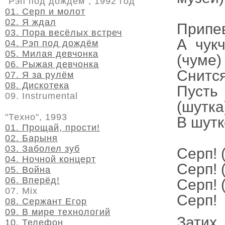
"Рэп под дождём", 1992 год
01. Серп и молот
02. Я ждал
Припе
03. Пора весёлых встреч
А чукч
04. Рэп под дождём
05. Милая девчонка
(чуме)
06. Рыжая девчонка
Снится
07. Я за рулём
08. Дискотека
Пусть 
09. Instrumental
(шутка
"Техно", 1993
В шутк
01. Прощай, прости!
02. Барыня
03. Заболел зуб
Серп! 
04. Ночной концерт
Серп! 
05. Война
06. Вперёд!
Серп! 
07. Mix
Серп!
08. Сержант Егор
09. В мире технологий
Затих
10. Телефон