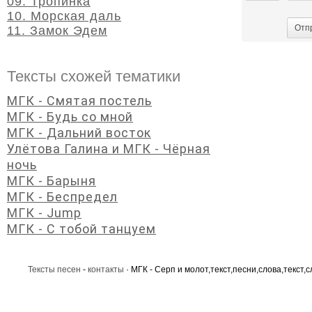
09. Тропинка
10. Морская даль
Отп
11. Замок Эдем
Тексты схожей тематики
МГК - Смятая постель
МГК - Будь со мной
МГК - Дальний восток
Улётова Галина и МГК - Чёрная
ночь
МГК - Барыня
МГК - Беспредел
МГК - Jump
МГК - С тобой танцуем
Тексты песен
-
контакты
· МГК - Серп и молот,текст,песни,слова,текст,