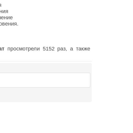
я
ния
чение
овения.
ат
просмотрели 5152 раз, а также