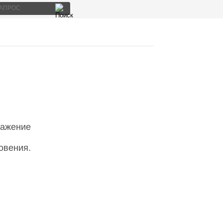
ражение
овения.