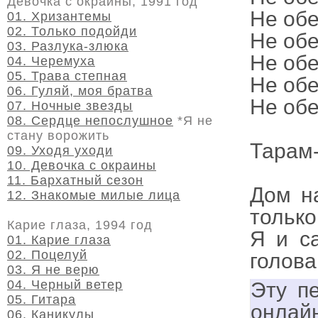
Девочка с окраины, 1991 год
Не об
01. Хризантемы
02. Только подойди
Не обе
03. Разлука-злюка
Не обе
04. Черемуха
05. Трава степная
Не об
06. Гуляй, моя братва
Не обе
07. Ночные звезды
08. Сердце непослушное
*Я не
стану ворожить
Тарам-
09. Уходя уходи
10. Девочка с окраины
11. Бархатный сезон
Дом на
12. Знакомые милые лица
только
Карие глаза, 1994 год
Я и са
01. Карие глаза
02. Поцелуй
голова
03. Я не верю
04. Черный ветер
Эту п
05. Гитара
онлай
06. Каникулы