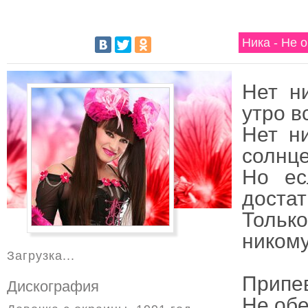
Ника - Не 
Нет н
утро в
Нет н
солнце
Но ес
достат
Только
никому
Загрузка...
Припе
Дискография
Не об