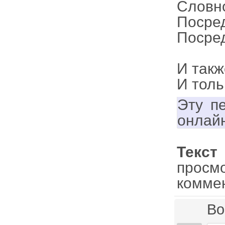
Словно
Посре
Посре
И такж
И толь
Эту п
онлай
Текс
просм
комме
Во