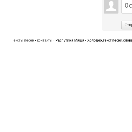
Отп
Тексты песен
-
контакты
· Распутина Маша - Холодно,текст,песни,слова