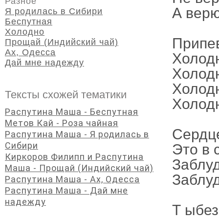
Разное
А верю
Я родилась в Сибири
Беспутная
Холодно
Припе
Прощай (Индийский чай)
Ах, Одесса
Холодн
Дай мне надежду
Холодн
Холодн
Тексты схожей тематики
Холодн
Распутина Маша - Беспутная
Метов Кай - Роза чайная
Сердце
Распутина Маша - Я родилась в
Сибири
Это в 
Киркоров Филипп и Распутина
Заблу
Маша - Прощай (Индийский чай)
Заблу
Распутина Маша - Ах, Одесса
Распутина Маша - Дай мне
надежду
Т ыбез