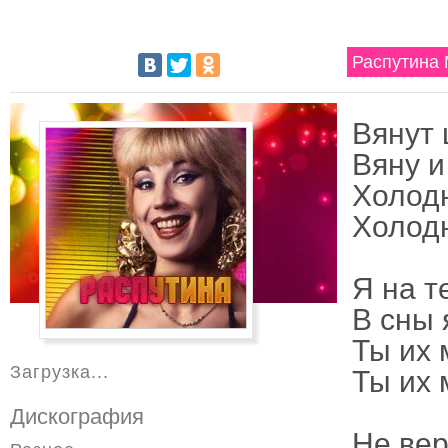
Распутина
Вянут 
Вяну и
Холод
Холодн
Я на т
В сны 
Ты их 
Загрузка...
Ты их 
Дискография
Не вер