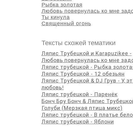
Рыбка золотая
Любовь повернулась ко мне зад
Ты кинула
Священный огонь
Тексты схожей тематики
Ляпис Трубецкой и Karapuzikee -
Любовь повернулась ко мне зад
Ляпис трубецкой - Рыбка золота
Ляпис Трубецкой - 12 обезьян
Ляпис Трубецкой & DJ Грув - У, э
любовь!
Ляпис трубецкой - Паренёк
Бонч Бру Бонч & Ляпис Трубецкой
Голуби (Мерзкая птица микс)
Ляпис трубецкой - В платье бел
Ляпис трубецкой - Яблони