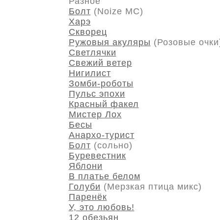
Разное
Болт
(Noize MC)
Харэ
Скворец
Ружовыя акуляры
(Розовые очки
Светлячки
Свежий ветер
Нигилист
Зомби-роботы
Пульс эпохи
Красный факел
Мистер Лох
Бесы
Анархо-турист
Болт
(сольно)
Буревестник
Яблони
В платье белом
Голуби
(Мерзкая птица микс)
Паренёк
У, это любовь!
12 обезьян