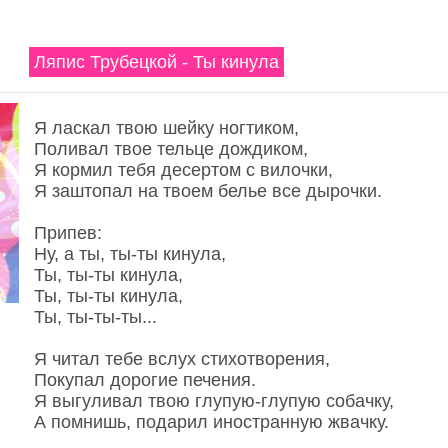
Ляпис Трубецкой - Ты кинула
Я ласкал твою шейку ногтиком,
Поливал твое тельце дождиком,
Я кормил тебя десертом с вилочки,
Я заштопал на твоем белье все дырочки.
Припев:
Ну, а ты, ты-ты кинула,
Ты, ты-ты кинула,
Ты, ты-ты кинула,
Ты, ты-ты-ты...
Я читал тебе вслух стихотворения,
Покупал дорогие печения.
Я выгуливал твою глупую-глупую собачку,
А помнишь, подарил иностранную жвачку.