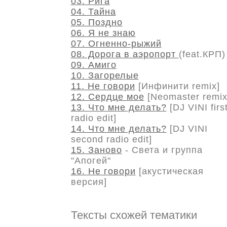
03. Рига
04. Тайна
05. Поздно
06. Я не знаю
07. Огненно-рыжий
08. Дорога в аэропорт
(feat.КРП)
09. Амиго
10. Загорелые
11. Не говори
[Инфинити remix]
12. Сердце мое
[Neomaster remix
13. Что мне делать?
[DJ VINI firs
radio edit]
14. Что мне делать?
[DJ VINI
second radio edit]
15. Заново
- Света и группа
"Апогей"
16. Не говори
[акустическая
версия]
Тексты схожей тематики