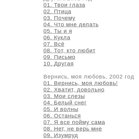
01. Твои глаза
02. Птица
03. Почему
04. Что мне делать
05. Ты и я
06. Кукла
07. Всё
08. Тот, кто любит
09. Письмо
10. Другая
Вернись, моя любовь, 2002 год
01. Вернись, моя любовь!
02. Хватит, довольно
03. Мои слезы
04. Белый снег
05. И волны
06. Останься
07. Я все пойму сама
08. Нет, не верь мне
09. Изумруд