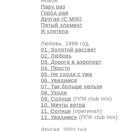
Новое
Пару раз
Город рая
Другая (С Milli)
Пятый элемент
Я улетела
Любовь, 1999 год
01. Золотой рассвет
02. Любовь
03. Дорога в аэропорт
04. Просто
05. Не сходи с ума
06. Увидимся
07. Так больше нельзя
08. Уходи
09. Солнце
(ППК club mix)
10. Мечты ветра
11. Солнце
(оригинал)
12. Увидимся
(ППК club mix)
Другая, 2001 год