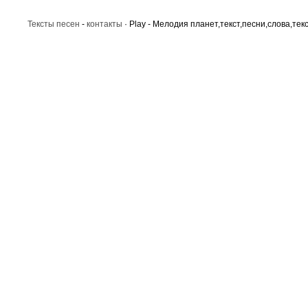
Тексты песен
-
контакты
· Play - Мелодия планет,текст,песни,слова,тек