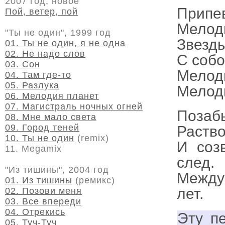
2007 год, новое
Припе
Пой, ветер, пой
Мелоди
"Ты не один", 1999 год
Звезды
01. Ты не один, я не одна
02. Не надо слов
С собо
03. Сон
Мелоди
04. Там где-то
05. Разлука
Мелоди
06. Мелодия планет
07. Магистраль ночных огней
Позабы
08. Мне мало света
09. Город теней
Раство
10. Ты не один
(remix)
И соз
11. Megamix
след.
"Из тишины", 2004 год
Между
01. Из тишины
(ремикс)
лет.
02. Позови меня
03. Все впереди
04. Отрекись
Эту п
05. Туч-Туч