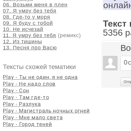
онлай
06. Возьми меня в плен
07. Я умру без тебя
08. Где-то у моря
Текст 
09. Я буду с тобой
10. Не исчезай
5356 р
11. Я умру без тебя
(ремикс)
12. Из тишины
Во
13. Песня про Васю
Тексты схожей тематики
Play - Ты не один, я не одна
Отп
Play - Не надо слов
Play - Сон
Play - Там где-то
Play - Разлука
Play - Магистраль ночных огней
Play - Мне мало света
Play - Город теней