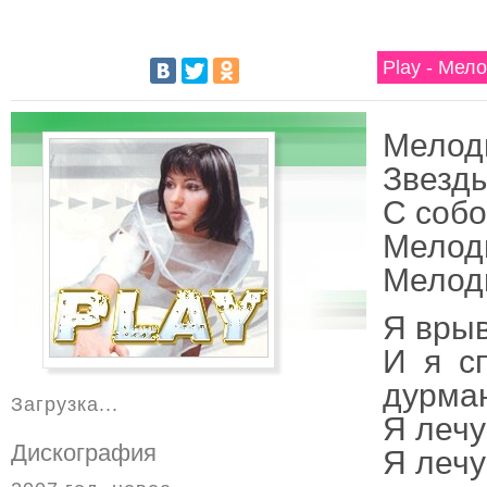
Play - Мел
Мелоди
Звезды
С собо
Мелоди
Мелоди
Я врыв
И я с
дурма
Загрузка...
Я лечу
Дискография
Я лечу