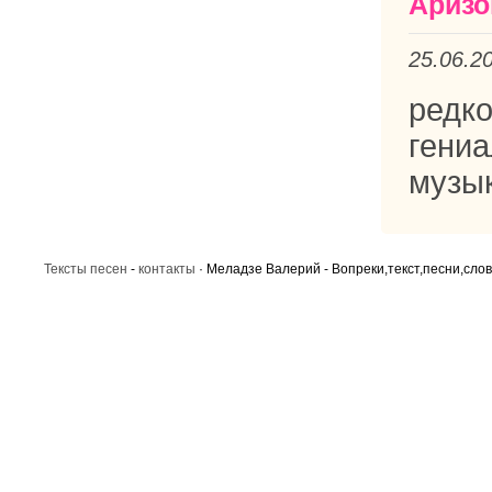
Аризо
25.06.2
редк
гени
музык
Тексты песен
-
контакты
· Меладзе Валерий - Вопреки,текст,песни,слов