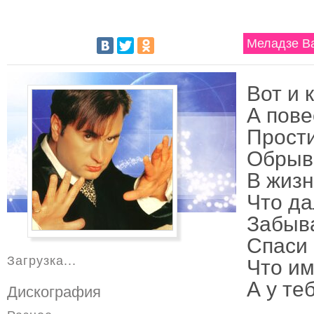
Меладзе Ва
Вот и 
А пове
Прости
Обрыва
В жизн
Что да
Забыва
Спаси 
Загрузка...
Что им
А у те
Дискография