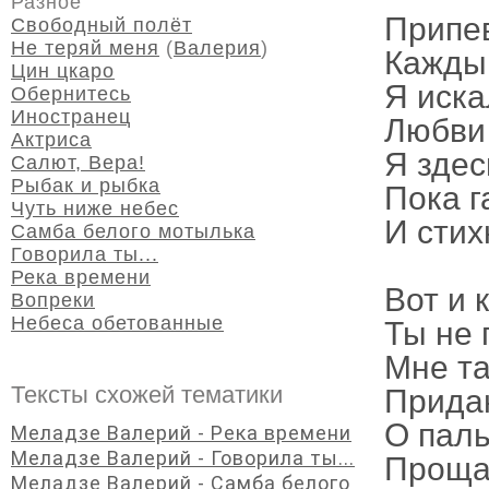
Разное
Припе
Свободный полёт
Не теряй меня
(
Валерия
)
Кажды
Цин цкаро
Я иска
Обернитесь
Иностранец
Любви 
Актриса
Я здес
Салют, Вера!
Рыбак и рыбка
Пока г
Чуть ниже небес
И стих
Самба белого мотылька
Говорила ты...
Река времени
Вот и 
Вопреки
Небеса обетованные
Ты не 
Мне так
Тексты схожей тематики
Придаю
О паль
Меладзе Валерий - Река времени
Меладзе Валерий - Говорила ты...
Прощаю
Меладзе Валерий - Самба белого