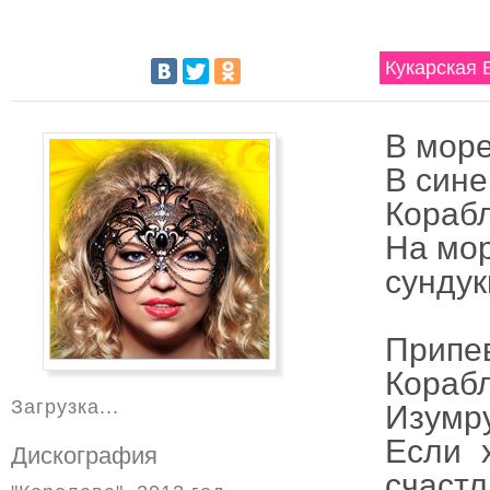
Кукарская 
В море
В сине
Корабл
На мор
сундук
Припе
Корабл
Загрузка...
Изумр
Если 
Дискография
счаст