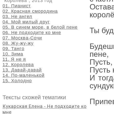
"Королева", 2013 год
Остав
01. Пианист
02. Красная смородина
королё
03. Не ангел
04. Мой милый друг
05. В синем море, в белой пене
Ты буд
06. Не подходите ко мне
07. Москва-Сочи
08. Жу-жу-жу
Будешь
09. Танго
пене,
10. Зима
11. Я не я
Пусть,
12. Королева
Пусть 
13. Давай-давай
14. По-маленькой
И тогд
15. Холодно
сундуки
Тексты схожей тематики
Припе
Кукарская Елена - Не подходите ко
мне