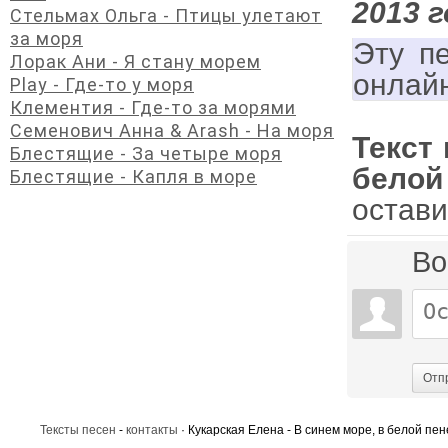
2013 г
Стельмах Ольга - Птицы улетают
за моря
Эту п
Лорак Ани - Я стану морем
онлай
Play - Где-то у моря
Клементия - Где-то за морями
Семенович Анна & Arash - На моря
Текст 
Блестящие - За четыре моря
белой
Блестящие - Капля в море
остави
Во
Отп
Тексты песен
-
контакты
· Кукарская Елена - В синем море, в белой пен