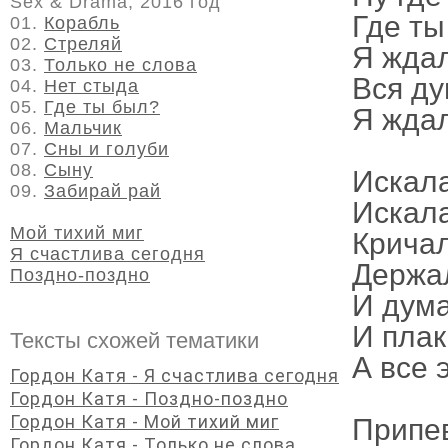
Sex & Drama, 2016 год
Где ты
01.
Корабль
02.
Стреляй
Я ждал
03.
Только не слова
Вся ду
04.
Нет стыда
05.
Где ты был?
Я ждал
06.
Мальчик
07.
Сны и голуби
08.
Сыну
Искала
09.
Забирай рай
Искала
Мой тихий миг
Кричал
Я счастлива сегодня
Держал
Поздно-поздно
И дума
И плак
Тексты схожей тематики
А все 
Гордон Катя - Я счастлива сегодня
Гордон Катя - Поздно-поздно
Гордон Катя - Мой тихий миг
Припе
Гордон Катя - Только не слова