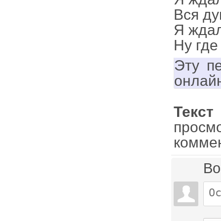
Вся ду
Я ждал
Ну где
Эту п
онлай
Текс
просм
комме
Во