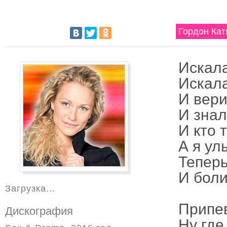
Гордон Кат
Искала
Искала
И вери
И знал
И кто 
А я ул
Теперь
И боли
Загрузка...
Припе
Дискография
Ну где