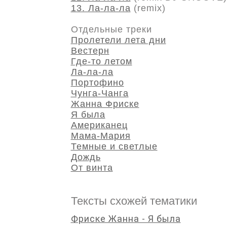
13. Ла-ла-ла
(remix)
Отдельные треки
Пролетели лета дни
Вестерн
Где-то летом
Ла-ла-ла
Портофино
Чунга-Чанга
Жанна Фриске
Я была
Американец
Мама-Мария
Темные и светлые
Дождь
От винта
Тексты схожей тематики
Фриске Жанна - Я была