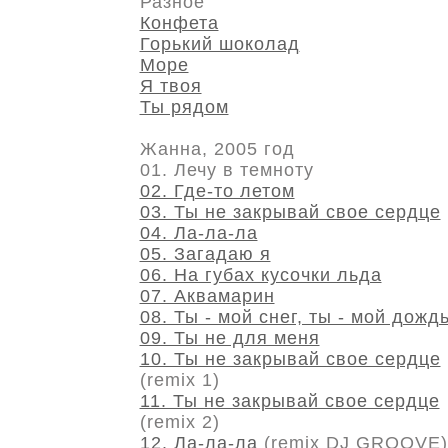
Разное
Конфета
Горький шоколад
Море
Я твоя
Ты рядом
Жанна, 2005 год
01. Лечу в темноту
02. Где-то летом
03. Ты не закрывай свое сердце
04. Ла-ла-ла
05. Загадаю я
06. На губах кусочки льда
07. Аквамарин
08. Ты - мой снег, ты - мой дожд
09. Ты не для меня
10. Ты не закрывай свое сердце
(remix 1)
11. Ты не закрывай свое сердце
(remix 2)
12. Ла-ла-ла
(remix DJ GROOVE)