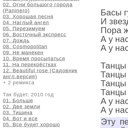
02. Огни большого города
(Paninero)
Басы г
03. Хорошая песня
И звез
04. Наглый ангел
Пора ж
05. Перезимуем
06. Восточный экспресс
А у нас
07. Дождь
А у на
08. Cosmopolitan
09. Не манекен
10. Время просыпаться
Танцы 
11. На перекрёстках
12. Beautiful rose (Садовник
Танцы 
англ.версия)
Танцы 
+ 2 ремикса
Танцы 
Так будет, 2010 год
А у нас
01. Больше
02. Две земли
А у на
03. Тишина
04. Вот и все
Эту п
05. Все будет хорошо