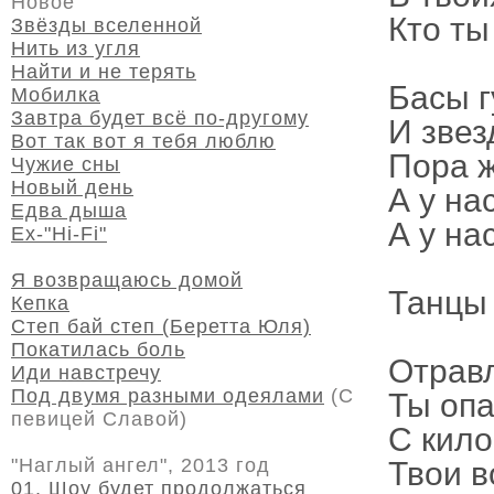
Новое
Кто ты
Звёзды вселенной
Нить из угля
Найти и не терять
Басы г
Мобилка
Завтра будет всё по-другому
И звез
Вот так вот я тебя люблю
Пора ж
Чужие сны
Новый день
А у нас
Едва дыша
А у на
Ex-"Hi-Fi"
Я возвращаюсь домой
Танцы 
Кепка
Степ бай степ (Беретта Юля)
Покатилась боль
Отрав
Иди навстречу
Под двумя разными одеялами
(С
Ты опа
певицей Славой)
С кило
"Наглый ангел", 2013 год
Твои в
01. Шоу будет продолжаться