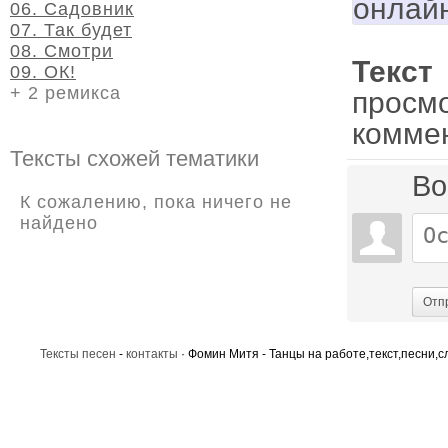
онлай
06. Садовник
07. Так будет
08. Смотри
Текст
09. ОК!
+ 2 ремикса
просм
комме
Тексты схожей тематики
Во
К сожалению, пока ничего не
найдено
Отп
Тексты песен
-
контакты
· Фомин Митя - Танцы на работе,текст,песни,с