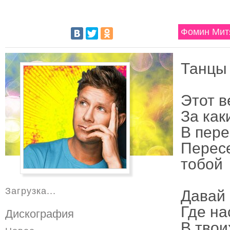
Фомин Митя
Танцы 
Этот в
За как
В пере
Перес
тобой
Загрузка...
Давай 
Где на
Дискография
В твои