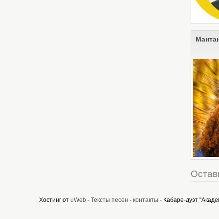
Манта
Остав
Хостинг от
uWeb
-
Тексты песен
-
контакты
- Кабаре-дуэт "Акаде