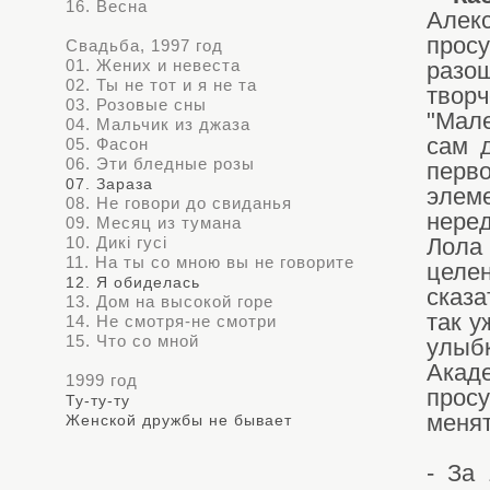
16. Весна
Алек
прос
Свадьба, 1997 год
01. Жених и невеста
разо
02. Ты не тот и я не та
твор
03. Розовые сны
"Мале
04. Мальчик из джаза
сам 
05. Фасон
06. Эти бледные розы
перв
07. Зараза
элем
08. Не говори до свиданья
нере
09. Месяц из тумана
10. Дикi гусi
Лола
11. На ты со мною вы не говорите
целе
12. Я обиделась
сказа
13. Дом на высокой горе
так у
14. Не смотря-не смотри
15. Что со мной
улыб
Акад
1999 год
прос
Ту-ту-ту
менят
Женской дружбы не бывает
- За