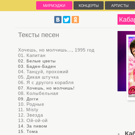
МИРМЭДЖИ
КОНЦЕРТЫ
АРТИСТЫ
Каба
Тексты песен
Хочешь, но молчишь..., 1995 год
01. Капитан
02. Белые цветы
03. Баден-Баден
04. Танцуй, прохожий
05. Дикая штучка
06. Я с другого корабля
07. Хочешь, но молчишь!
08. Колыбельная
09. Догги
10. Родные
11. Misty
12. Звезда
13. Ой-ой-ой
14. За пивом
15. Тома
-
Ка