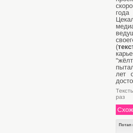
скоро
года
Цек
меди
веду
свое
(
тек
карь
"жёл
пытал
лет 
досто
Текст
раз
Схож
Потап 