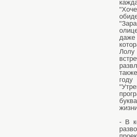
кажд
"Хоч
обид
"За
олиц
даже
кото
Лолу
встр
разв
такж
году
"Утре
прог
буква
жизни
- В к
разв
прое