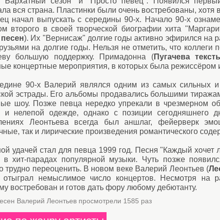
, "Бархатный сезон" и "Просто певец". Появился первы
ла вся страна. Пластинки были очень востребованы, хотя в
вец начал выпускать с середины 90-х. Начало 90-х озна
ом второго в своей творческой биографии хита "Маргари
 песен
). Их "Вернисаж" долгие годы активно эфирился на р
рузьями на долгие годы. Нельзя не отметить, что коллеги 
еву большую поддержку. Примадонна (
Пугачева текст
ные концертные мероприятия, в которых была режиссёром
редине 90-х Валерий являлся одним из самых сильных и
ской эстрады. Его альбомы продавались большими тиражам
ные шоу. Позже певца нередко упрекали в чрезмерном об
 и нелепой одежде, однако с позиции сегодняшнего 
лениях Леонтьева всегда был аншлаг, фейерверк эмо
ные, так и лирические произведения романтического соде
ой удачей стал для певца 1999 год. Песня "Каждый хочет 
к в хит-парадах популярной музыки. Чуть позже появилс
о трудно переоценить. В новом веке Валерий Леонтьев (
Ле
; отыграл немыслимое число концертов. Несмотря на р
у востребован и готов дать фору любому дебютанту.
песен Валерий Леонтьев просмотрели 1585 раз