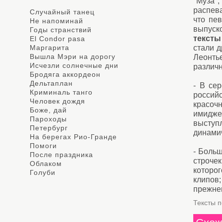
"Муза"
распева
Случайный танец
что пе
Не напоминай
выпуск
Годы странствий
тексты
El Condor pasa
Маргарита
стали д
Вышла Мэри на дорогу
Леонть
Исчезли солнечные дни
различ
Бродяга аккордеон
Дельтаплан
- В се
Криминаль танго
россий
Человек дождя
красоч
Боже, дай
имидже
Пароходы
выступ
Петербург
динамич
На берегах Рио-Гранде
Помоги
- Больш
После праздника
строче
Облаком
которог
Голуби
клипов
прежнем
Тексты 