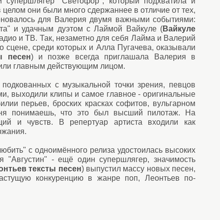
й супершлягер "Светофор", который подхватила и
 целом они были много сдержаннее в отличие от тех,
меновалось для Валерия двумя важными событиями:
та" и удачным дуэтом с Лаймой Вайкуле (
Вайкуле
адио и ТВ. Так, незаметно для себя Лайма и Валерий
по сцене, среди которых и Алла Пугачева, оказывали
ы песен
) и позже всегда приглашала Валерия в
 или главным действующим лицом.
 подкованных с музыкальной точки зрения, певцов
и, выходили клипы и самое главное - оригинальные
илии перьев, броских красках софитов, вульгарном
дня понимаешь, что это был высший пилотаж. На
ций и чувств. В репертуар артиста входили как
ржания.
любить" с одноимённого релиза удостоилась высоких
я "Августин" - ещё один супершлягер, значимость
онтьев тексты песен
) выпустил массу новых песен,
астущую конкуренцию в жанре поп, Леонтьев по-