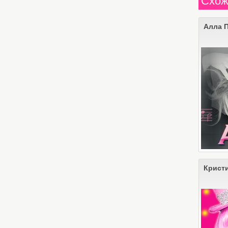
Схож
Алла 
Крист