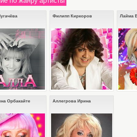
ие по жанру артисты
Пугачёва
Филипп Киркоров
Лайма 
ина Орбакайте
Аллегрова Ирина