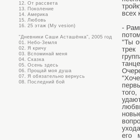
12. От рассвета
трой
13. Поколение
всех 
14. Америка
15. Любовь
16. 25 этаж (My vesion)
- Рам
потом
"Дневники Саши Асташёнка", 2005 год
"Ты о
01. Небо-Земля
02. Я кричу
трек
03. Вспоминай меня
груп
04. Сказка
танце
05. Осень здесь
Очер
06. Прощай моя душа
07. Я обязательно вернусь
"Хоч
08. Последний бой
перв
того,
удают
любв
новы
вопр
ухода
его 