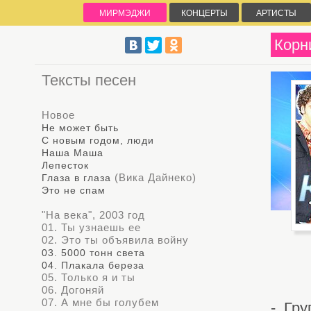
МИРМЭДЖИ
КОНЦЕРТЫ
АРТИСТЫ
Корн
Тексты песен
Новое
Не может быть
С новым годом, люди
Наша Маша
Лепесток
(Вика Дайнеко)
Глаза в глаза
Это не спам
"На века", 2003 год
01. Ты узнаешь ее
02. Это ты объявила войну
03. 5000 тонн света
04. Плакала береза
05. Только я и ты
06. Догоняй
07. А мне бы голубем
- Гр