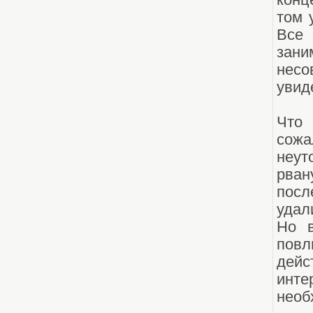
конц
том 
Все
зан
несо
увид
Что
сожа
неу
рван
пос
удал
Но в
пов
дей
инт
необ