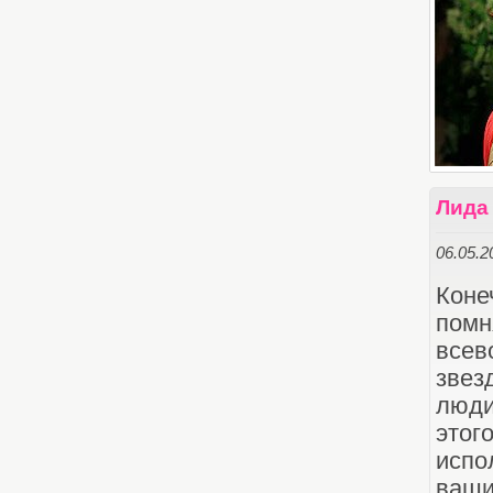
Лида
06.05.2
Коне
пом
всев
звез
люди
этог
испо
ваши