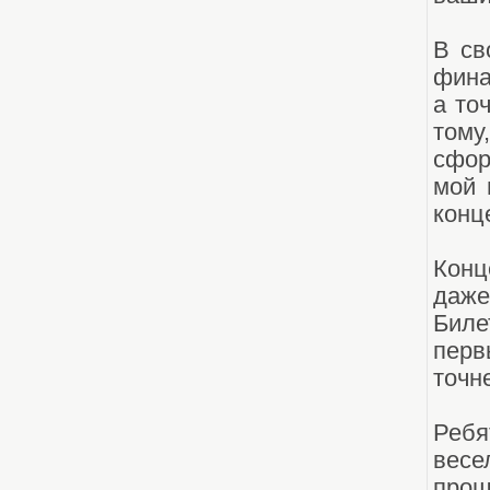
В св
фина
а то
том
сфор
мой 
конц
Конц
даже
Биле
перв
точн
Реб
весе
прош