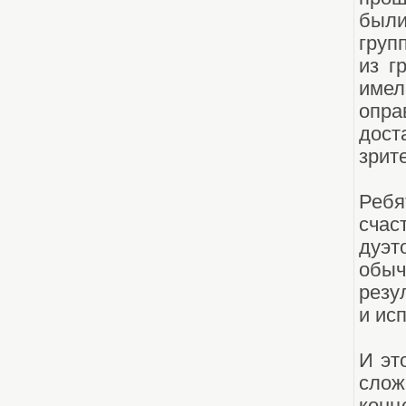
были
груп
из г
имел
опра
дост
зрит
Ребя
счас
дуэт
обы
резу
и ис
И эт
сло