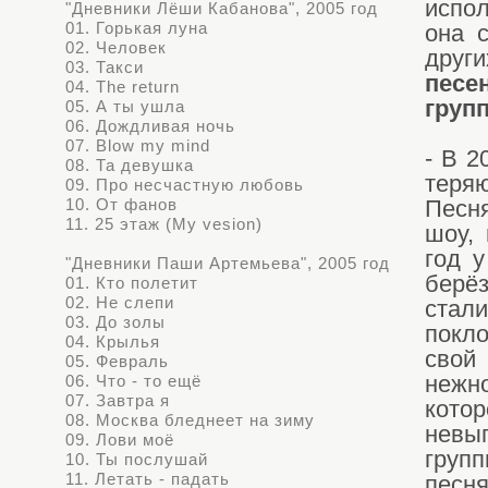
испо
"Дневники Лёши Кабанова", 2005 год
01. Горькая луна
она 
02. Человек
други
03. Такси
песе
04. The return
груп
05. А ты ушла
06. Дождливая ночь
07. Blow my mind
- В 2
08. Та девушка
теря
09. Про несчастную любовь
10. От фанов
Песня
11. 25 этаж (My vesion)
шоу,
год 
"Дневники Паши Артемьева", 2005 год
берёз
01. Кто полетит
02. Не слепи
стал
03. До золы
покл
04. Крылья
свой
05. Февраль
06. Что - то ещё
нежн
07. Завтра я
кот
08. Москва бледнеет на зиму
невыг
09. Лови моё
груп
10. Ты послушай
11. Летать - падать
песн