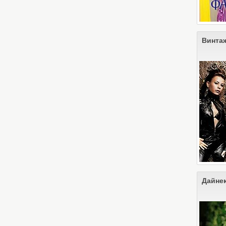
Винта
Дайне