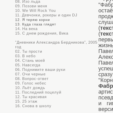
08. Изо льда
"Фаб
09. Позови меня
оста
10. We Will Rock You
11. Девчонки, рокеры и один DJ
прод
12. Я теряю корни
слуш
13. Куда глаза глядят
(
текс
14. На века
(
тек
15. С днем рождения, Вика
первы
"Дневники Александра Бердникова", 2005
жизн
год
Паве
02. Ты прости
03. В небо
Алек
04. Стань моей
Паве
05. Навсегда
успе
06. Поднимите ваши руки
сраз
07. Очи черные
08. Вопрос-ответ
"Кор
09. Голос небес
Фабр
10. Льёт дождь
арти
11. Последний поцелуй
12. Ты красивая
псев
15. 25 этаж
и ги
16. Снова в школу
верс