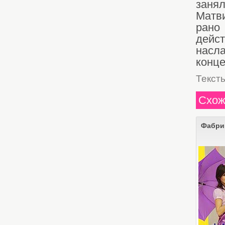
заня
Матви
ран
дейст
нас
конце
Текст
Схож
Фабри