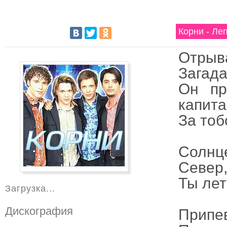
Корни - Ле
Отрыва
Загада
Он пр
капита
За тоб
Солнце
Север,
Ты лет
Загрузка...
Дискография
Припе