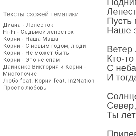
Подним
Лепес
Тексты схожей тематики
Пусть 
Диана - Лепесток
Наше з
Hi-Fi - Седьмой лепесток
Корни - Наша Маша
Корни - С новым годом, люди
Ветер 
Корни - Не может быть
Кто-то
Корни - Это не спам
С неба
Дайненко Виктория и Корни -
Многоточие
И тогд
Любэ feat. Корни feat. In2Nation -
Просто любовь
Солнце
Север,
Ты лет
Припе