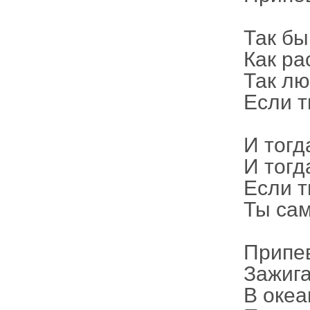
Так бы
Как ра
Так лю
Если т
И тогд
И тогд
Если т
Ты сам
Припе
Зажига
В океа