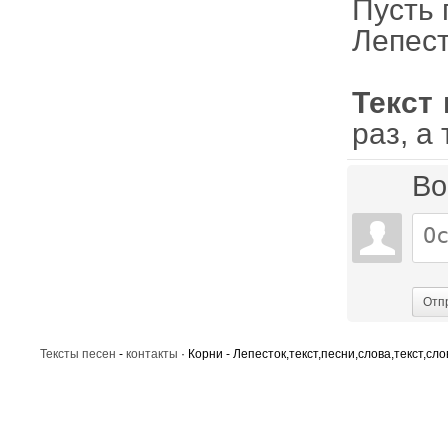
Пусть 
Лепест
Текст 
раз, а
Во
Отп
Тексты песен
-
контакты
· Корни - Лепесток,текст,песни,слова,текст,сл