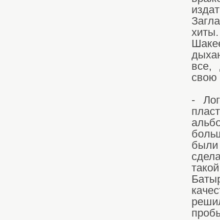
изда
Загла
хиты
Шакее
дыхан
все,
свою 
- Ло
плас
альб
боль
были
сдел
тако
Батыр
каче
реши
проб