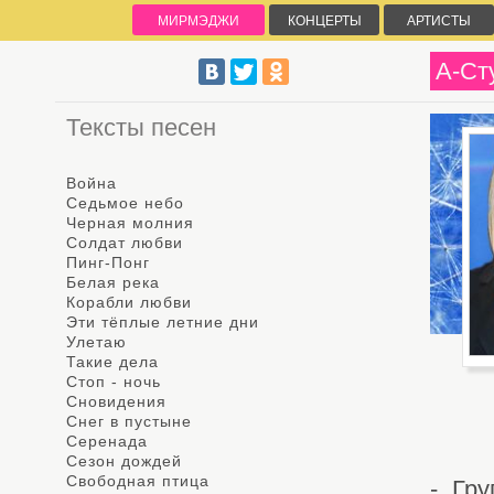
МИРМЭДЖИ
КОНЦЕРТЫ
АРТИСТЫ
А-Ст
Тексты песен
Война
Седьмое небо
Черная молния
Солдат любви
Пинг-Понг
Белая река
Корабли любви
Эти тёплые летние дни
Улетаю
Такие дела
Стоп - ночь
Сновидения
Снег в пустыне
Серенада
Сезон дождей
Свободная птица
- Гр