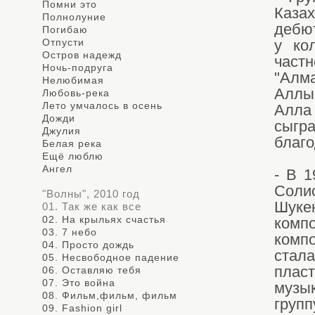
Помни это
Каза
Полнолуние
дебют
Погибаю
Отпусти
у ко
Остров надежд
частн
Ночь-подруга
"Алма
Нелюбимая
Аллы 
Любовь-река
Лето умчалось в осень
Алла
Дожди
сыгра
Джулия
благо
Белая река
Ещё люблю
Ангел
- В 1
Солис
"Волны", 2010 год
Шуке
01. Так же как все
02. На крыльях счастья
комп
03. 7 небо
комп
04. Просто дождь
стал
05. Несвободное падение
плас
06. Оставляю тебя
07. Это война
музы
08. Фильм,фильм, фильм
групп
09. Fashion girl