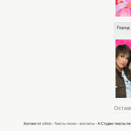
Город 
Остав
Хостинг от
uWeb
-
Тексты песен
-
контакты
- А-Студио тексты п