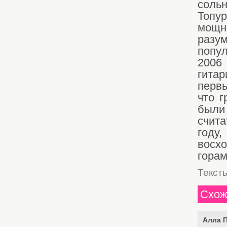
соль
Топур
мощн
разу
попу
2006 
гитар
первы
что г
были
счита
году,
восх
горам
Текст
Схож
Алла 