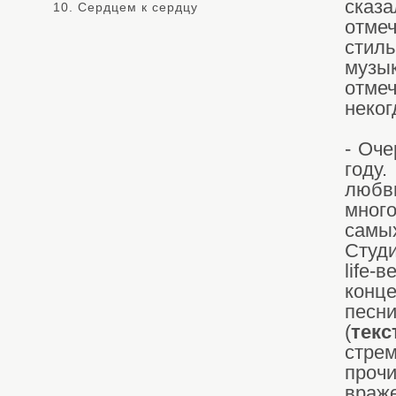
сказ
10. Сердцем к сердцу
отме
стил
музы
отме
неког
- Оче
году
любв
мног
самых
Студи
life
конц
песн
(
тек
стре
прочи
враж